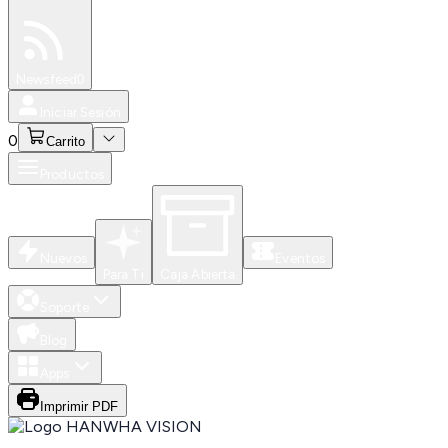
Especiales
Newsfeed
0
Iniciar Sesión
0
Carrito
Productos
Nuevos
Eventos
Para Ti
Caja Abierta
Soporte
Blog
Apps
Imprimir PDF