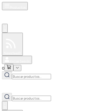
Productos
0
Especiales
Newsfeed
0
Iniciar Sesión
0
0