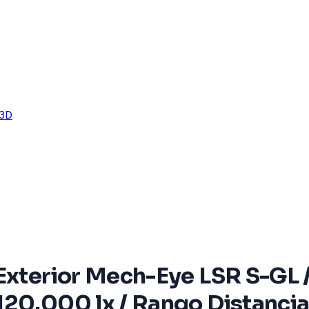
 3D
Exterior Mech-Eye LSR S-GL /
120.000 lx / Rango Distanc