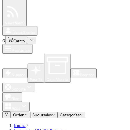
Especiales
Newsfeed
0
Iniciar Sesión
0
Carrito
Productos
Nuevos
Eventos
Para Ti
Caja Abierta
Soporte
Blog
Apps
Orden
Sucursales
Categorías
Inicio