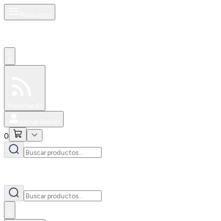
Productos
0
Especiales
Newsfeed
0
Iniciar Sesión
0
0