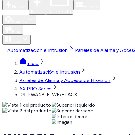
Nuevos
Eventos
Para Ti
Caja Abierta
Soporte
Blog
Apps
Automatización e Intrusión
Paneles de Alarma y Acceso
Inicio
Automatización e Intrusión
Paneles de Alarma y Accesorios Hikvision
AX PRO Series
DS-PWA48-E-WB/BLACK