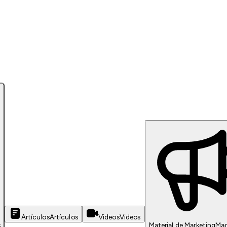
Artículos
Artículos
Videos
Videos
s
Material de Marketing
Mar