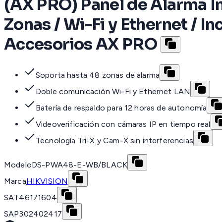
(AX PRO) Panel de Alarma In
Zonas / Wi-Fi y Ethernet / I
Accesorios AX PRO
Soporta hasta 48 zonas de alarma
Doble comunicación Wi-Fi y Ethernet LAN
Batería de respaldo para 12 horas de autonomía
Videoverificación con cámaras IP en tiempo real
Tecnología Tri-X y Cam-X sin interferencias
Modelo
DS-PWA48-E-WB/BLACK
Marca
HIKVISION
SAT
46171604
SAP
302402417