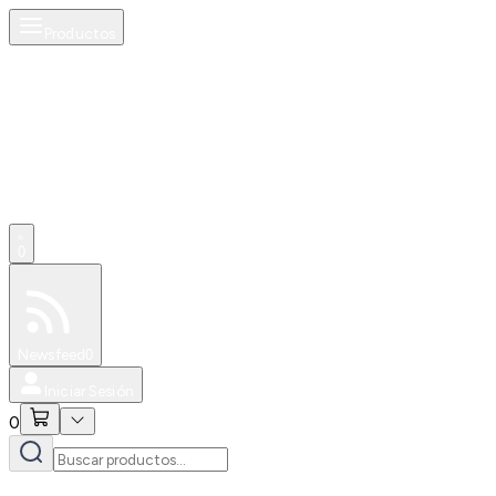
Productos
0
Especiales
Newsfeed
0
Iniciar Sesión
0