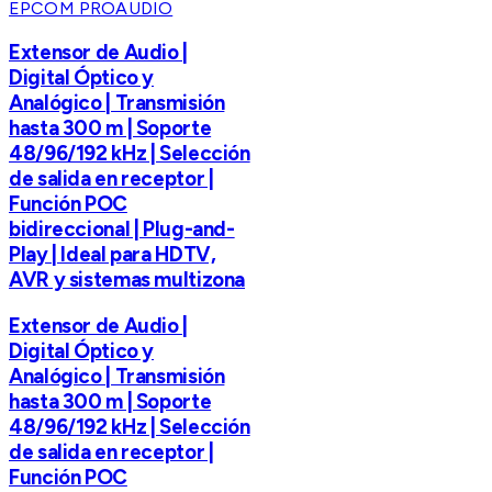
EPCOM PROAUDIO
Extensor de Audio |
Digital Óptico y
Analógico | Transmisión
hasta 300 m | Soporte
48/96/192 kHz | Selección
de salida en receptor |
Función POC
bidireccional | Plug-and-
Play | Ideal para HDTV,
AVR y sistemas multizona
Extensor de Audio |
Digital Óptico y
Analógico | Transmisión
hasta 300 m | Soporte
48/96/192 kHz | Selección
de salida en receptor |
Función POC