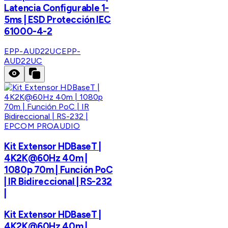
Latencia Configurable 1-
5ms | ESD Protección IEC
61000-4-2
EPP-AUD22UC
EPP-
AUD22UC
EPCOM PROAUDIO
Kit Extensor HDBaseT |
4K2K@60Hz 40m |
1080p 70m | Función PoC
| IR Bidireccional | RS-232
|
Kit Extensor HDBaseT |
4K2K@60Hz 40m |