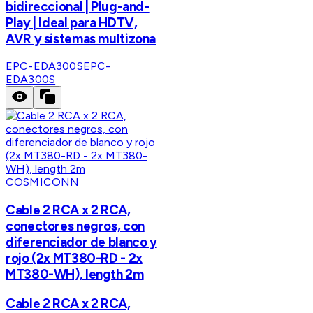
bidireccional | Plug-and-
Play | Ideal para HDTV,
AVR y sistemas multizona
EPC-EDA300S
EPC-
EDA300S
COSMICONN
Cable 2 RCA x 2 RCA,
conectores negros, con
diferenciador de blanco y
rojo (2x MT380-RD - 2x
MT380-WH), length 2m
Cable 2 RCA x 2 RCA,