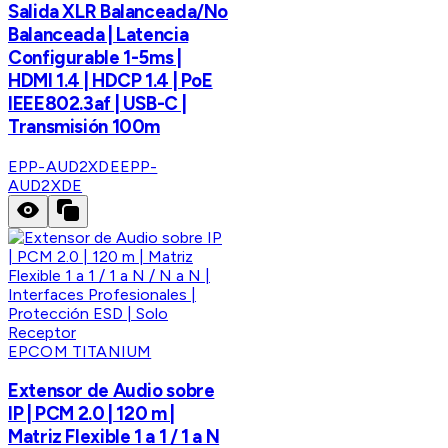
Salida XLR Balanceada/No
Balanceada | Latencia
Configurable 1-5ms |
HDMI 1.4 | HDCP 1.4 | PoE
IEEE802.3af | USB-C |
Transmisión 100m
EPP-AUD2XDE
EPP-
AUD2XDE
EPCOM TITANIUM
Extensor de Audio sobre
IP | PCM 2.0 | 120 m |
Matriz Flexible 1 a 1 / 1 a N