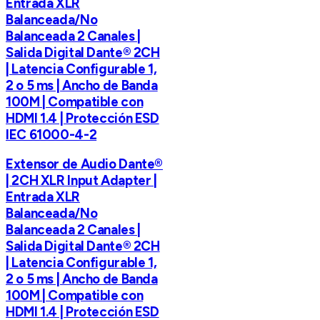
Entrada XLR
Balanceada/No
Balanceada 2 Canales |
Salida Digital Dante® 2CH
| Latencia Configurable 1,
2 o 5 ms | Ancho de Banda
100M | Compatible con
HDMI 1.4 | Protección ESD
IEC 61000-4-2
Extensor de Audio Dante®
| 2CH XLR Input Adapter |
Entrada XLR
Balanceada/No
Balanceada 2 Canales |
Salida Digital Dante® 2CH
| Latencia Configurable 1,
2 o 5 ms | Ancho de Banda
100M | Compatible con
HDMI 1.4 | Protección ESD