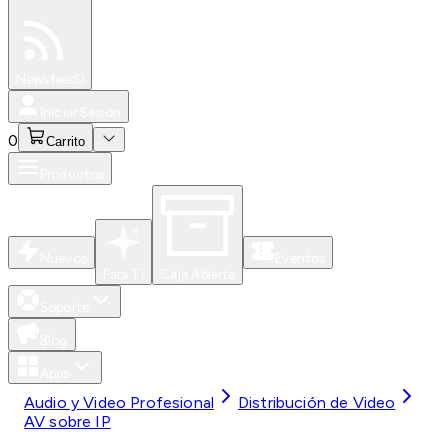
Especiales
Newsfeed
0
Iniciar Sesión
0
Carrito
Productos
Nuevos
Eventos
Para Ti
Caja Abierta
Soporte
Blog
Apps
Audio y Video Profesional
Distribución de Video
AV sobre IP