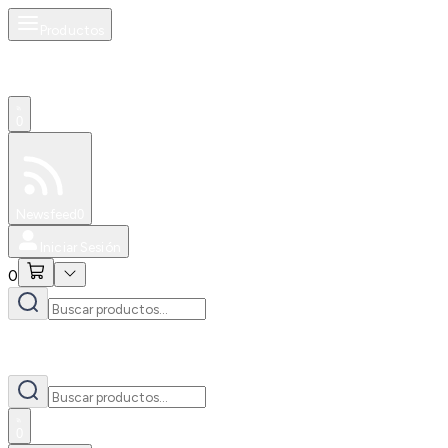
Productos
0
Especiales
Newsfeed
0
Iniciar Sesión
0
0