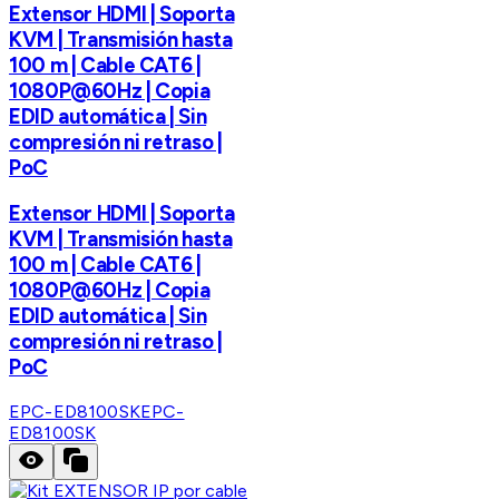
Extensor HDMI | Soporta
KVM | Transmisión hasta
100 m | Cable CAT6 |
1080P@60Hz | Copia
EDID automática | Sin
compresión ni retraso |
PoC
Extensor HDMI | Soporta
KVM | Transmisión hasta
100 m | Cable CAT6 |
1080P@60Hz | Copia
EDID automática | Sin
compresión ni retraso |
PoC
EPC-ED8100SK
EPC-
ED8100SK