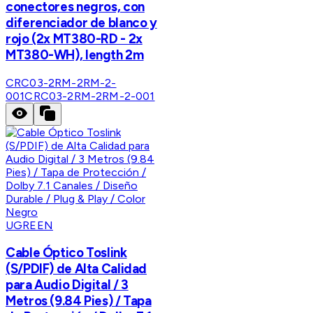
conectores negros, con
diferenciador de blanco y
rojo (2x MT380-RD - 2x
MT380-WH), length 2m
CRC03-2RM-2RM-2-
001
CRC03-2RM-2RM-2-001
UGREEN
Cable Óptico Toslink
(S/PDIF) de Alta Calidad
para Audio Digital / 3
Metros (9.84 Pies) / Tapa