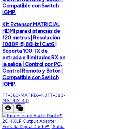
Compatible con Switch
IGMP.
Kit Extensor MATRICIAL
HDMI para distancias de
120 metros | Resolución
1080P @ 60Hz | Cat6 |
Soporta 100 TX de
entrada e Ilimitados RX en
la salida | Control por PC,
Control Remoto y Botón |
Compatible con Switch
IGMP.
TT-383-MATRIX-4.0
TT-383-
MATRIX-4.0