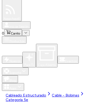
Especiales
Newsfeed
0
Iniciar Sesión
0
Carrito
Productos
Nuevos
Eventos
Para Ti
Caja Abierta
Soporte
Blog
Apps
Cableado Estructurado
Cable - Bobinas
Categoría 5e