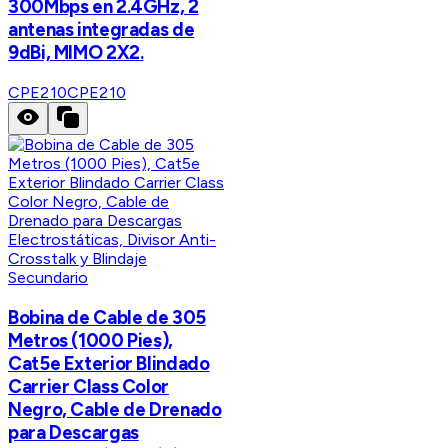
300Mbps en 2.4GHz, 2
antenas integradas de
9dBi, MIMO 2X2.
CPE210
CPE210
Bobina de Cable de 305
Metros (1000 Pies),
Cat5e Exterior Blindado
Carrier Class Color
Negro, Cable de Drenado
para Descargas