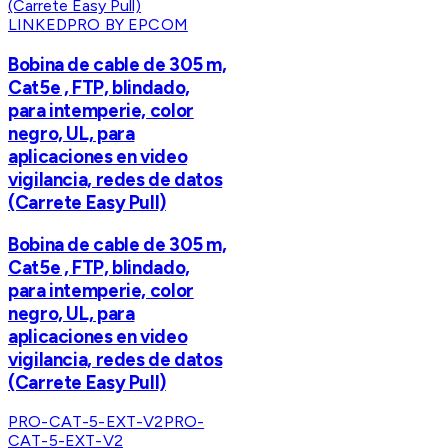
LINKEDPRO BY EPCOM
Bobina de cable de 305 m,
Cat5e , FTP, blindado,
para intemperie, color
negro, UL, para
aplicaciones en video
vigilancia, redes de datos
(Carrete Easy Pull)
Bobina de cable de 305 m,
Cat5e , FTP, blindado,
para intemperie, color
negro, UL, para
aplicaciones en video
vigilancia, redes de datos
(Carrete Easy Pull)
PRO-CAT-5-EXT-V2
PRO-
CAT-5-EXT-V2