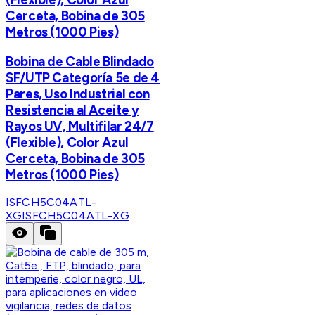
Cerceta, Bobina de 305
Metros (1000 Pies)
Bobina de Cable Blindado
SF/UTP Categoría 5e de 4
Pares, Uso Industrial con
Resistencia al Aceite y
Rayos UV, Multifilar 24/7
(Flexible), Color Azul
Cerceta, Bobina de 305
Metros (1000 Pies)
ISFCH5C04ATL-
XG
ISFCH5C04ATL-XG