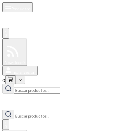
Productos
0
Especiales
Newsfeed
0
Iniciar Sesión
0
0