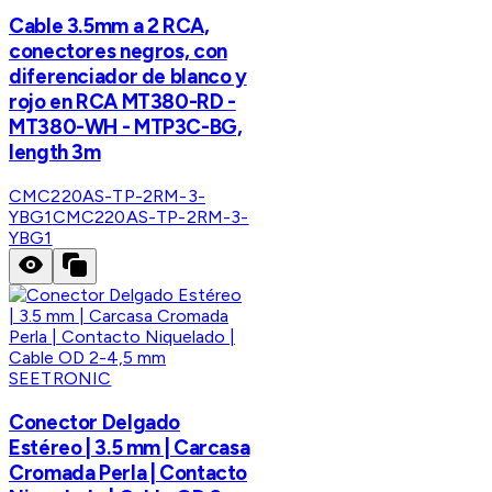
Cable 3.5mm a 2 RCA,
conectores negros, con
diferenciador de blanco y
rojo en RCA MT380-RD -
MT380-WH - MTP3C-BG,
length 3m
CMC220AS-TP-2RM-3-
YBG1
CMC220AS-TP-2RM-3-
YBG1
SEETRONIC
Conector Delgado
Estéreo | 3.5 mm | Carcasa
Cromada Perla | Contacto