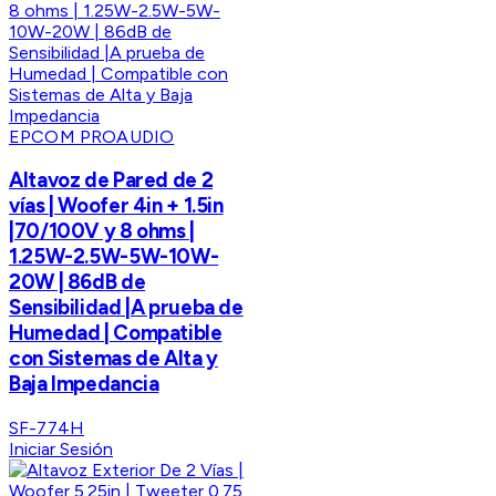
EPCOM PROAUDIO
Altavoz de Pared de 2
vías | Woofer 4in + 1.5in
|70/100V y 8 ohms |
1.25W-2.5W-5W-10W-
20W | 86dB de
Sensibilidad |A prueba de
Humedad | Compatible
con Sistemas de Alta y
Baja Impedancia
SF-774H
Iniciar Sesión