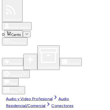
Especiales
Newsfeed
0
Iniciar Sesión
0
Carrito
Productos
Nuevos
Eventos
Para Ti
Caja Abierta
Soporte
Blog
Apps
Audio y Video Profesional
Audio
Residencial/Comercial
Conectores