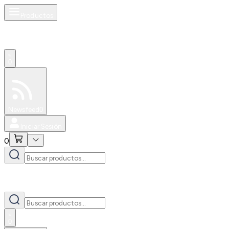
Productos
0
Especiales
Newsfeed
0
Iniciar Sesión
0
0