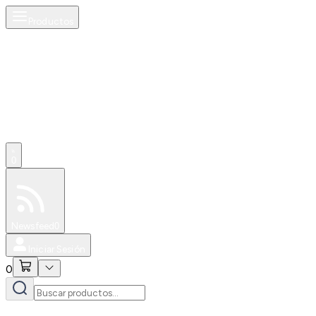
Productos
0
Especiales
Newsfeed
0
Iniciar Sesión
0