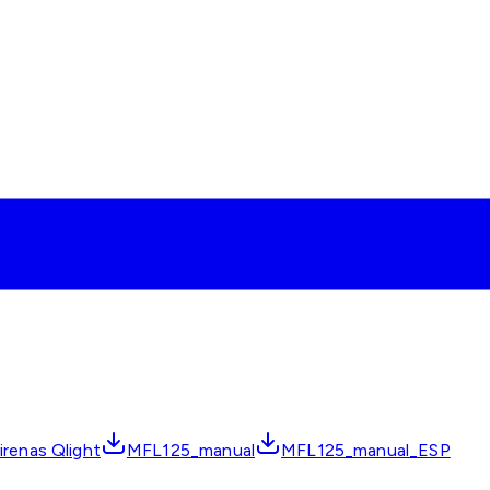
irenas Qlight
MFL125_manual
MFL125_manual_ESP