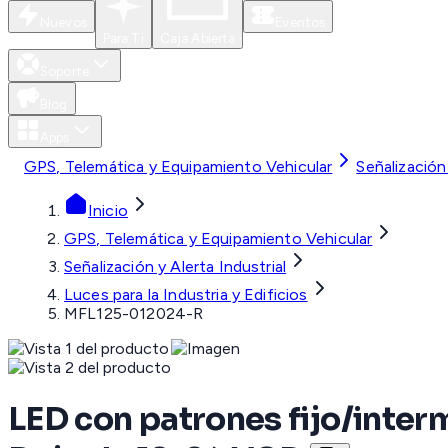
Nuevos
Eventos
Para Ti
Caja Abierta
Soporte
Blog
Apps
GPS, Telemática y Equipamiento Vehicular
Señalización 
Inicio
GPS, Telemática y Equipamiento Vehicular
Señalización y Alerta Industrial
Luces para la Industria y Edificios
MFL125-012024-R
LED con patrones fijo/inter