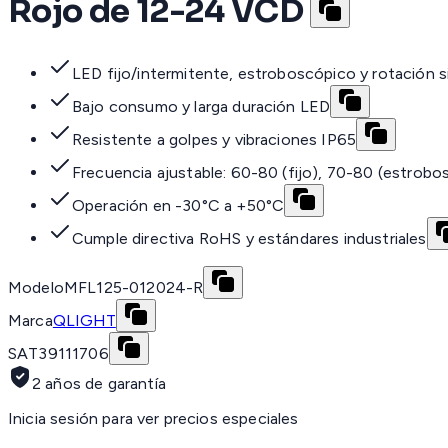
Rojo de 12-24 VCD
LED fijo/intermitente, estroboscópico y rotación 
Bajo consumo y larga duración LED
Resistente a golpes y vibraciones IP65
Frecuencia ajustable: 60-80 (fijo), 70-80 (estrobo
Operación en -30°C a +50°C
Cumple directiva RoHS y estándares industriales
Modelo
MFL125-012024-R
Marca
QLIGHT
SAT
39111706
2 años de garantía
Inicia sesión para ver precios especiales