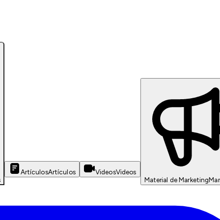
Artículos
Artículos
Videos
Videos
s
Material de Marketing
Mar