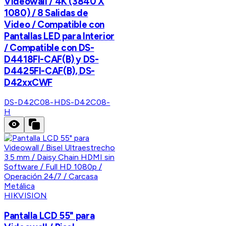
Videowall / 4K (3840 X
1080) / 8 Salidas de
Video / Compatible con
Pantallas LED para Interior
/ Compatible con DS-
D4418FI-CAF(B) y DS-
D4425FI-CAF(B), DS-
D42xxCWF
DS-D42C08-H
DS-D42C08-
H
HIKVISION
Pantalla LCD 55" para