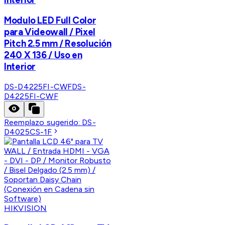
Modulo LED Full Color
para Videowall / Pixel
Pitch 2.5 mm / Resolución
240 X 136 / Uso en
Interior
DS-D4225FI-CWF
DS-
D4225FI-CWF
Reemplazo sugerido:
DS-
D4025CS-1F
HIKVISION