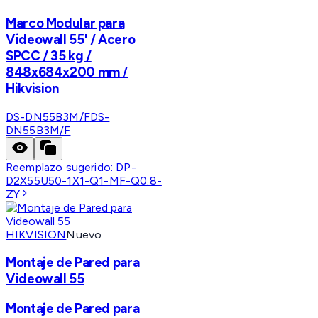
Marco Modular para
Videowall 55' / Acero
SPCC / 35 kg /
848x684x200 mm /
Hikvision
DS-DN55B3M/F
DS-
DN55B3M/F
Reemplazo sugerido:
DP-
D2X55U50-1X1-Q1-MF-Q0.8-
ZY
HIKVISION
Nuevo
Montaje de Pared para
Videowall 55
Montaje de Pared para