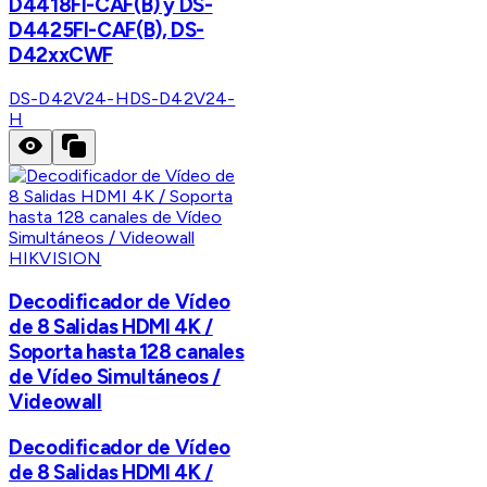
D4418FI-CAF(B) y DS-
D4425FI-CAF(B), DS-
D42xxCWF
DS-D42V24-H
DS-D42V24-
H
HIKVISION
Decodificador de Vídeo
de 8 Salidas HDMI 4K /
Soporta hasta 128 canales
de Vídeo Simultáneos /
Videowall
Decodificador de Vídeo
de 8 Salidas HDMI 4K /