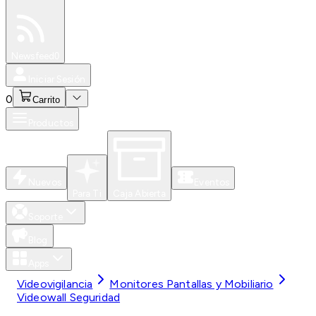
Especiales
Newsfeed
0
Iniciar Sesión
0
Carrito
Productos
Nuevos
Eventos
Para Ti
Caja Abierta
Soporte
Blog
Apps
Videovigilancia
Monitores Pantallas y Mobiliario
Videowall Seguridad