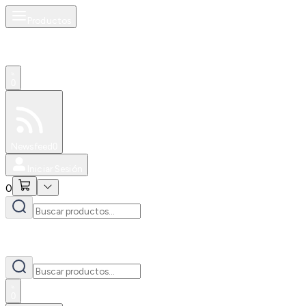
Productos
0
Especiales
Newsfeed
0
Iniciar Sesión
0
0