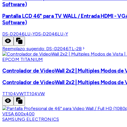
Software)
Pantalla LCD 46" para TV WALL / Entrada HDMI - VGA 
Software)
DS-D2046LU-Y
DS-D2046LU-Y
Reemplazo sugerido:
DS-D2046TL-2B
EPCOM TITANIUM
Controlador de VideoWall 2x2 | Multiples Modos de V
Controlador de VideoWall 2x2 | Multiples Modos de V
TT104VW
TT104VW
SAMSUNG ELECTRONICS