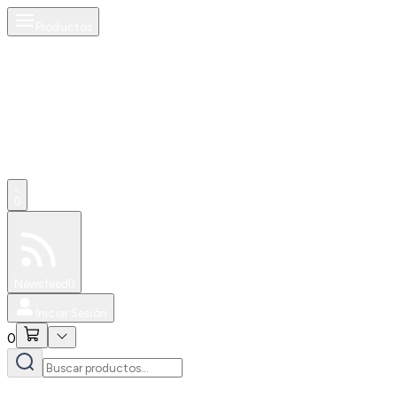
Productos
0
Especiales
Newsfeed
0
Iniciar Sesión
0