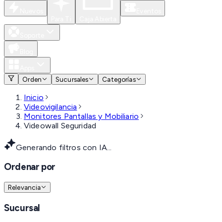
Nuevos
Eventos
Para Ti
Caja Abierta
Soporte
Blog
Apps
Orden
Sucursales
Categorías
Inicio
Videovigilancia
Monitores Pantallas y Mobiliario
Videowall Seguridad
Generando filtros con IA...
Ordenar por
Relevancia
Sucursal