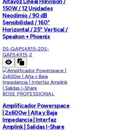
Altavoz Lineal Hikvision /
150W / 12 Unidades
Neodimio / 90 dB
Sensibilidad / 160°
Horizontal / 25° Vertical /
Speakon + Phoenix
DS-QAPS4R15-2
DS-
QAPS4R15-2
BOSE PROFESSIONAL
Amplificador Powerspace
| 2x600w | Alta y Baja
Impedancia | Interfaz
Amplink | Salidas I-Share