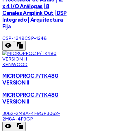
x 4 I/O Análogas | 8
Canales Amplink Out | DSP
Integrado | Arquitectura
Fija
CSP-1248
CSP-1248
KENWOOD
MICROPROC.P/TK480
VERSION II
MICROPROC.P/TK480
VERSION II
3062-2M8A-4F9GP
3062-
2M8A-4F9GP