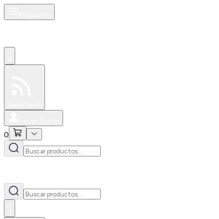
Productos
0
Especiales
Newsfeed
0
Iniciar Sesión
0
0