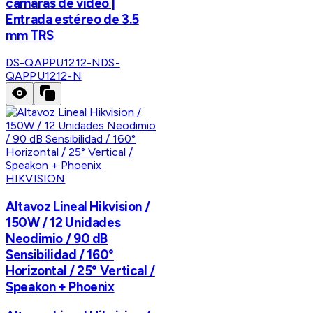
cámaras de video |
Entrada estéreo de 3.5
mm TRS
DS-QAPPU1212-N
DS-
QAPPU1212-N
HIKVISION
Altavoz Lineal Hikvision /
150W / 12 Unidades
Neodimio / 90 dB
Sensibilidad / 160°
Horizontal / 25° Vertical /
Speakon + Phoenix