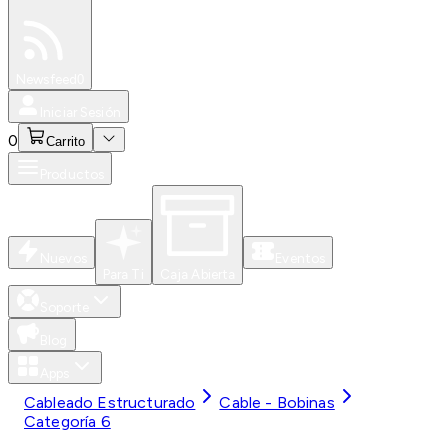
Especiales
Newsfeed
0
Iniciar Sesión
0
Carrito
Productos
Nuevos
Eventos
Para Ti
Caja Abierta
Soporte
Blog
Apps
Cableado Estructurado
Cable - Bobinas
Categoría 6