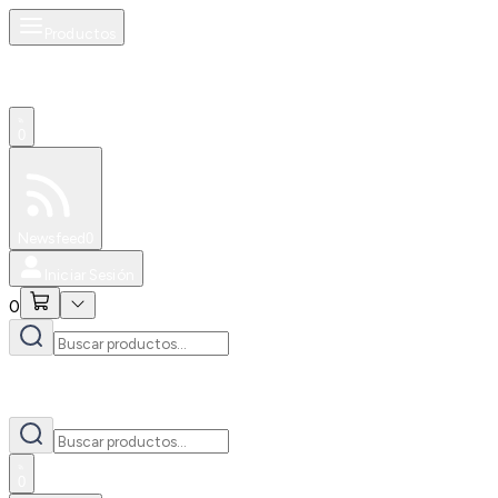
Productos
0
Especiales
Newsfeed
0
Iniciar Sesión
0
0