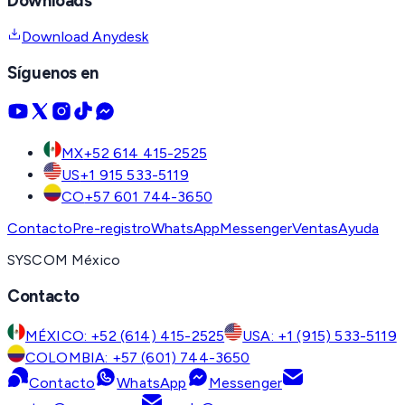
Downloads
Download Anydesk
Síguenos en
MX
+52 614 415-2525
US
+1 915 533-5119
CO
+57 601 744-3650
Contacto
Pre-registro
WhatsApp
Messenger
Ventas
Ayuda
SYSCOM México
Contacto
MÉXICO: +52 (614) 415-2525
USA: +1 (915) 533-5119
COLOMBIA: +57 (601) 744-3650
Contacto
WhatsApp
Messenger