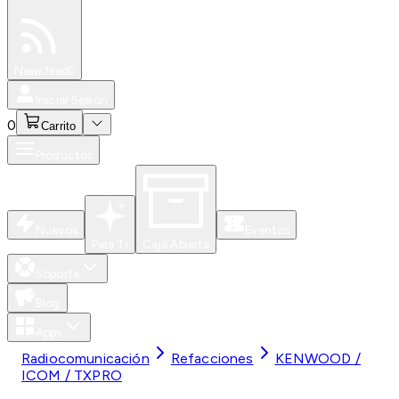
Especiales
Newsfeed
0
Iniciar Sesión
0
Carrito
Productos
Nuevos
Eventos
Para Ti
Caja Abierta
Soporte
Blog
Apps
Radiocomunicación
Refacciones
KENWOOD /
ICOM / TXPRO