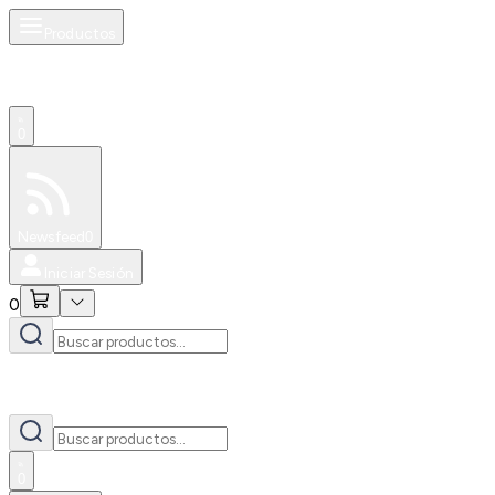
Productos
0
Especiales
Newsfeed
0
Iniciar Sesión
0
0