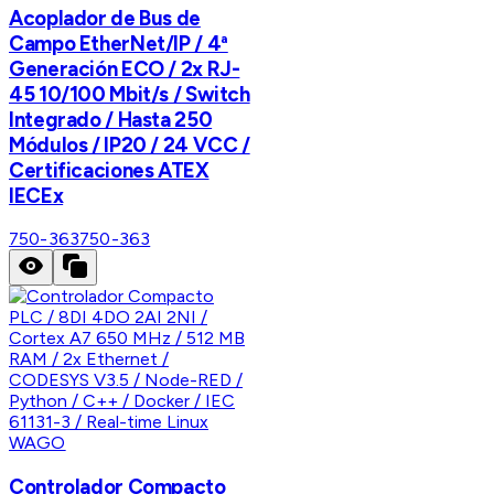
Acoplador de Bus de
Campo EtherNet/IP / 4ª
Generación ECO / 2x RJ-
45 10/100 Mbit/s / Switch
Integrado / Hasta 250
Módulos / IP20 / 24 VCC /
Certificaciones ATEX
IECEx
750-363
750-363
WAGO
Controlador Compacto