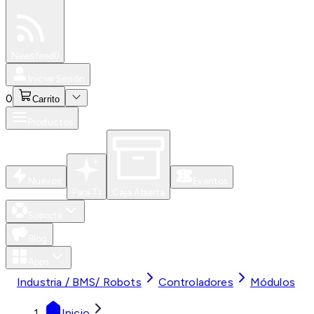
Especiales
Newsfeed
0
Iniciar Sesión
0
Carrito
Productos
Nuevos
Eventos
Para Ti
Caja Abierta
Soporte
Blog
Apps
Industria / BMS/ Robots
Controladores
Módulos
Inicio