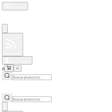
Productos
0
Especiales
Newsfeed
0
Iniciar Sesión
0
0