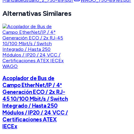
Manualdeusuario_2_750-891pdf
WAGO_750-891es.pdf
Alternativas Similares
WAGO
Acoplador de Bus de
Campo EtherNet/IP / 4ª
Generación ECO / 2x RJ-
45 10/100 Mbit/s / Switch
Integrado / Hasta 250
Módulos / IP20 / 24 VCC /
Certificaciones ATEX
IECEx