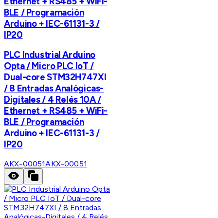
Ethernet + RS485 + WiFi-
BLE / Programación
Arduino + IEC-61131-3 /
IP20
PLC Industrial Arduino
Opta / Micro PLC IoT /
Dual-core STM32H747XI
/ 8 Entradas Analógicas-
Digitales / 4 Relés 10A /
Ethernet + RS485 + WiFi-
BLE / Programación
Arduino + IEC-61131-3 /
IP20
AKX-00051
AKX-00051