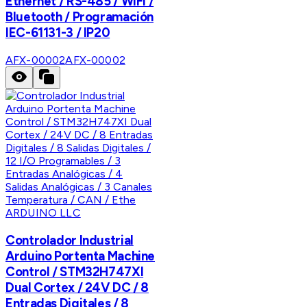
Ethernet / RS-485 / WiFi /
Bluetooth / Programación
IEC-61131-3 / IP20
AFX-00002
AFX-00002
ARDUINO LLC
Controlador Industrial
Arduino Portenta Machine
Control / STM32H747XI
Dual Cortex / 24V DC / 8
Entradas Digitales / 8