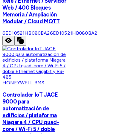
Relé / Ethernet / Servidor
Web / 400 Bloques
Memoria / Ampliación
Modular / Cloud MQTT
6ED10521HB080BA2
6ED10521HB080BA2
HONEYWELL BMS
Controlador IoT JACE
9000 para
automatización de
edificios / plataforma
Niagara 4 / CPU quad-
core / Wi-Fi 5 / doble