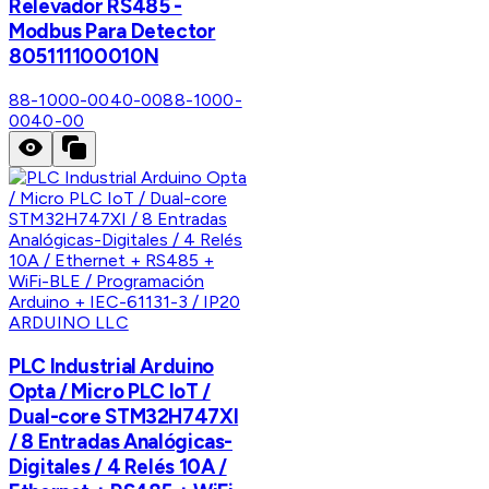
Relevador RS485 -
Modbus Para Detector
805111100010N
88-1000-0040-00
88-1000-
0040-00
ARDUINO LLC
PLC Industrial Arduino
Opta / Micro PLC IoT /
Dual-core STM32H747XI
/ 8 Entradas Analógicas-
Digitales / 4 Relés 10A /