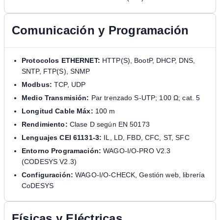
Comunicación y Programación
Protocolos ETHERNET:
HTTP(S), BootP, DHCP, DNS,
SNTP, FTP(S), SNMP
Modbus:
TCP, UDP
Medio Transmisión:
Par trenzado S-UTP; 100 Ω; cat. 5
Longitud Cable Máx:
100 m
Rendimiento:
Clase D según EN 50173
Lenguajes CEI 61131-3:
IL, LD, FBD, CFC, ST, SFC
Entorno Programación:
WAGO-I/O-PRO V2.3
(CODESYS V2.3)
Configuración:
WAGO-I/O-CHECK, Gestión web, librería
CoDESYS
Físicas y Eléctricas