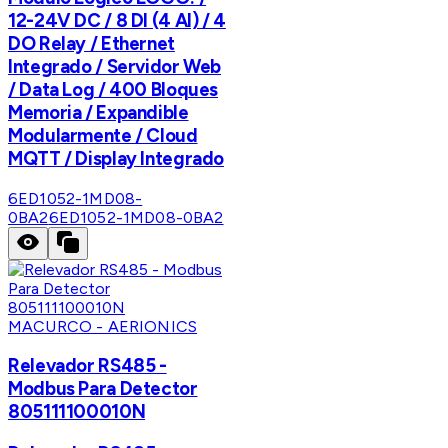
12-24V DC / 8 DI (4 AI) / 4
DO Relay / Ethernet
Integrado / Servidor Web
/ Data Log / 400 Bloques
Memoria / Expandible
Modularmente / Cloud
MQTT / Display Integrado
6ED1052-1MD08-
0BA2
6ED1052-1MD08-0BA2
MACURCO - AERIONICS
Relevador RS485 -
Modbus Para Detector
805111100010N