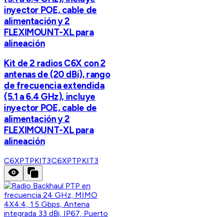
inyector POE, cable de
alimentación y 2
FLEXIMOUNT-XL para
alineación
Kit de 2 radios C6X con 2
antenas de (20 dBi), rango
de frecuencia extendida
(5.1 a 6.4 GHz), incluye
inyector POE, cable de
alimentación y 2
FLEXIMOUNT-XL para
alineación
C6XPTPKIT3
C6XPTPKIT3