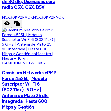
de 30 dBi, Diseñadas para
radio C5X, C6X, B5X
N5X30KP2PACK
N5X30KP2PACK
CAMBIUM NETWORKS
Cambium Networks ePMP
Force 4525L | Módulo
Suscriptor Wi-Fi 6
(802.11ax) | 5 GHz |
Antena de Plato 25 dBi
integrada | Hasta 600
Mbps y Gestión