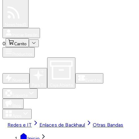
Especiales
Newsfeed
0
Iniciar Sesión
0
Carrito
Productos
Nuevos
Eventos
Para Ti
Caja Abierta
Soporte
Blog
Apps
Redes e IT
Enlaces de Backhaul
Otras Bandas
Inicio