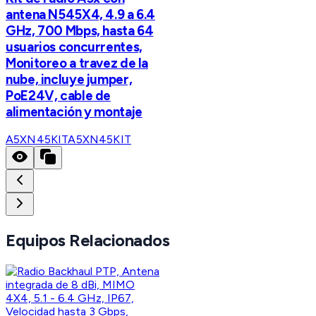
antena N545X4, 4.9 a 6.4
GHz, 700 Mbps, hasta 64
usuarios concurrentes,
Monitoreo a travez de la
nube, incluye jumper,
PoE24V, cable de
alimentación y montaje
A5XN45KIT
A5XN45KIT
Equipos Relacionados