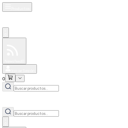
Productos
0
Especiales
Newsfeed
0
Iniciar Sesión
0
0