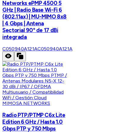
Networks ePMP 4500 5
GHz | Radio Base Wi-Fi 6
(802.11ax) | MU-MIMO 8x8
| 4 Gbps | Antena
Sectorial 90° de 17 dBi
integrada
C050940A121A
C050940A121A
MIMOSA NETWORKS
Radio PTP/PTMP C6x Lite
Edition 6 GHz / Hasta 1.0
Gbps PTP y 750 Mbps