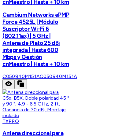
cnMaestro | Hasta + 10 km
Cambium Networks ePMP
Force 4525L | Módulo
Suscriptor Wi-Fi 6
(802.11ax) | 5 GHz |
Antena de Plato 25 dBi
integrada | Hasta 600
Mbps y Gestión
cnMaestro | Hasta + 10 km
C050940M151A
C050940M151A
TXPRO
Antena direccional para