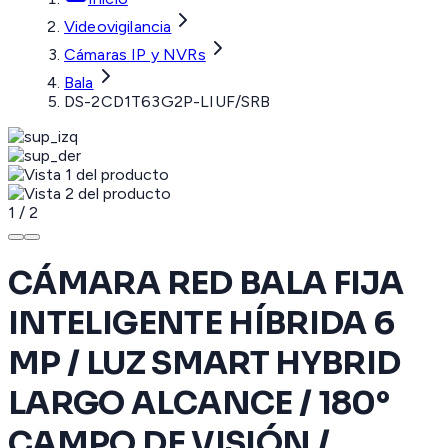
Videovigilancia
Cámaras IP y NVRs
Bala
DS-2CD1T63G2P-LIUF/SRB
1
/
2
CÁMARA RED BALA FIJA
INTELIGENTE HÍBRIDA 6
MP / LUZ SMART HYBRID
LARGO ALCANCE / 180°
CAMPO DE VISIÓN /