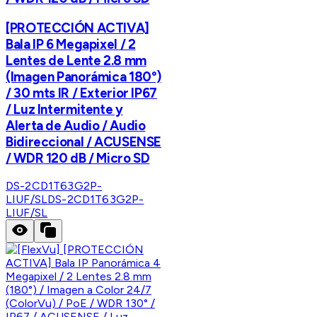
[PROTECCIÓN ACTIVA]
Bala IP 6 Megapixel / 2
Lentes de Lente 2.8 mm
(Imagen Panorámica 180°)
/ 30 mts IR / Exterior IP67
/ Luz Intermitente y
Alerta de Audio / Audio
Bidireccional / ACUSENSE
/ WDR 120 dB / Micro SD
DS-2CD1T63G2P-
LIUF/SL
DS-2CD1T63G2P-
LIUF/SL