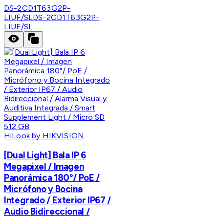
DS-2CD1T63G2P-
LIUF/SL
DS-2CD1T63G2P-
LIUF/SL
HiLook by HIKVISION
[Dual Light] Bala IP 6
Megapixel / Imagen
Panorámica 180°/ PoE /
Micrófono y Bocina
Integrado / Exterior IP67 /
Audio Bidireccional /