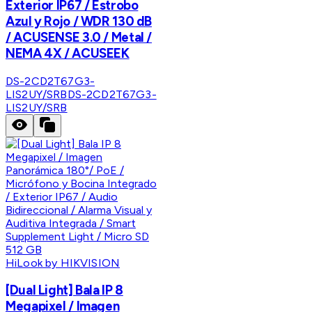
Exterior IP67 / Estrobo
Azul y Rojo / WDR 130 dB
/ ACUSENSE 3.0 / Metal /
NEMA 4X / ACUSEEK
DS-2CD2T67G3-
LIS2UY/SRB
DS-2CD2T67G3-
LIS2UY/SRB
HiLook by HIKVISION
[Dual Light] Bala IP 8
Megapixel / Imagen