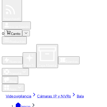
Especiales
Newsfeed
0
Iniciar Sesión
0
Carrito
Productos
Nuevos
Eventos
Para Ti
Caja Abierta
Soporte
Blog
Apps
Videovigilancia
Cámaras IP y NVRs
Bala
Inicio