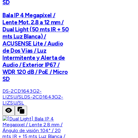
SD
Bala IP 4 Megapíxel /
Lente Mot. 2.8 a 12 mm /
Dual Light (50 mts IR + 50
mts Luz Blanca) /
ACUSENSE Lite / Audio
de Dos Vías / Luz
Intermitente y Alerta de
Audio / Exterior IP67 /
WDR 120 dB / PoE / Micro
SD
DS-2CD1643G2-
LIZSU/SL
DS-2CD1643G2-
LIZSU/SL