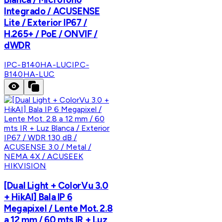
Integrado / ACUSENSE
Lite / Exterior IP67 /
H.265+ / PoE / ONVIF /
dWDR
IPC-B140HA-LUC
IPC-
B140HA-LUC
HIKVISION
[Dual Light + ColorVu 3.0
+ HikAI] Bala IP 6
Megapixel / Lente Mot. 2.8
a 12 mm / 60 mts IR + Luz