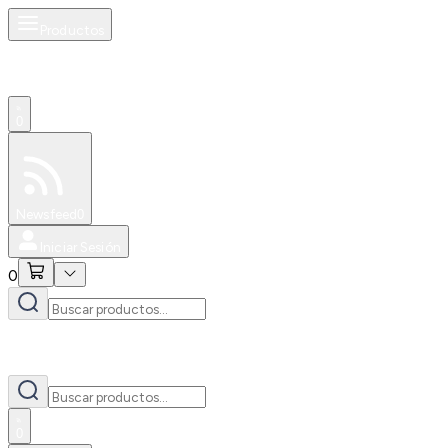
Productos
0
Especiales
Newsfeed
0
Iniciar Sesión
0
0