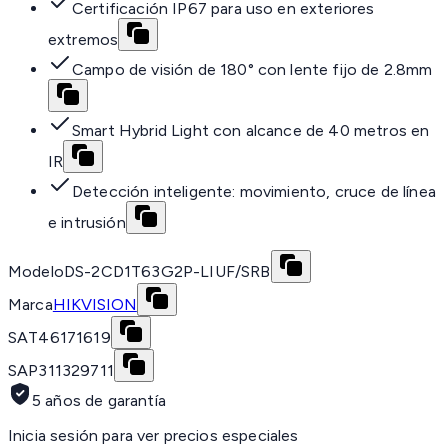
Certificación IP67 para uso en exteriores
extremos
Campo de visión de 180° con lente fijo de 2.8mm
Smart Hybrid Light con alcance de 40 metros en
IR
Detección inteligente: movimiento, cruce de línea
e intrusión
Modelo
DS-2CD1T63G2P-LIUF/SRB
Marca
HIKVISION
SAT
46171619
SAP
311329711
5 años de garantía
Inicia sesión para ver precios especiales