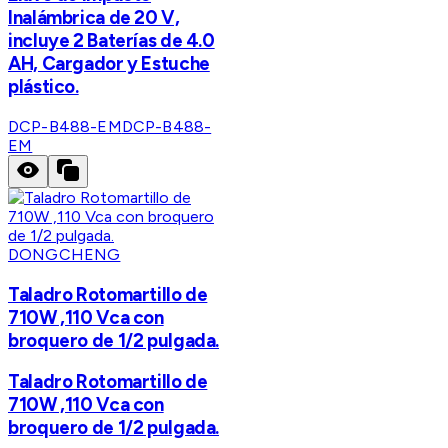
Inalámbrica de 20 V,
incluye 2 Baterías de 4.0
AH, Cargador y Estuche
plástico.
DCP-B488-EM
DCP-B488-
EM
DONGCHENG
Taladro Rotomartillo de
710W ,110 Vca con
broquero de 1/2 pulgada.
Taladro Rotomartillo de
710W ,110 Vca con
broquero de 1/2 pulgada.