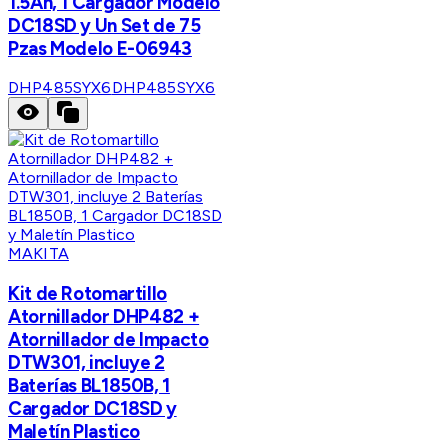
1.5Ah, 1 Cargador Modelo
DC18SD y Un Set de 75
Pzas Modelo E-06943
DHP485SYX6
DHP485SYX6
MAKITA
Kit de Rotomartillo
Atornillador DHP482 +
Atornillador de Impacto
DTW301, incluye 2
Baterías BL1850B, 1
Cargador DC18SD y
Maletín Plastico