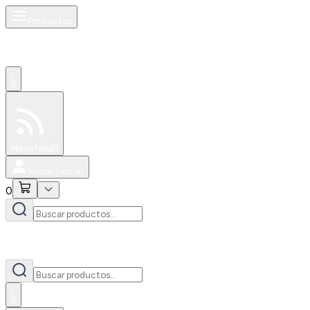
Productos
0
Especiales
Newsfeed
0
Iniciar Sesión
0
0