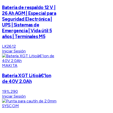
Batería de respaldo 12 V |
26 Ah AGM | Especial para
Seguridad Electrónica |
UPS | Sistemas de
Emergencia | Vida útil 5
años | Terminales M5
LK2612
Iniciar Sesión
MAKITA
Batería XGT Litioâ€‘Ion
de 40V 2.0Ah
191L290
Iniciar Sesión
SYSCOM