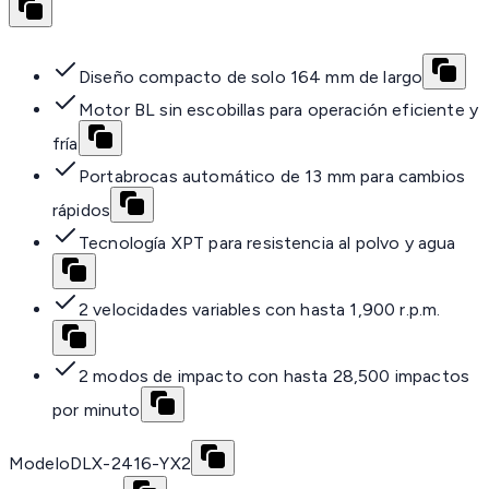
Diseño compacto de solo 164 mm de largo
Motor BL sin escobillas para operación eficiente y
fría
Portabrocas automático de 13 mm para cambios
rápidos
Tecnología XPT para resistencia al polvo y agua
2 velocidades variables con hasta 1,900 r.p.m.
2 modos de impacto con hasta 28,500 impactos
por minuto
Modelo
DLX-2416-YX2