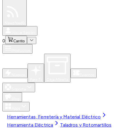
Especiales
Newsfeed
0
Iniciar Sesión
0
Carrito
Productos
Nuevos
Eventos
Para Ti
Caja Abierta
Soporte
Blog
Apps
Herramientas, Ferretería y Material Eléctrico
Herramienta Eléctrica
Taladros y Rotomartillos