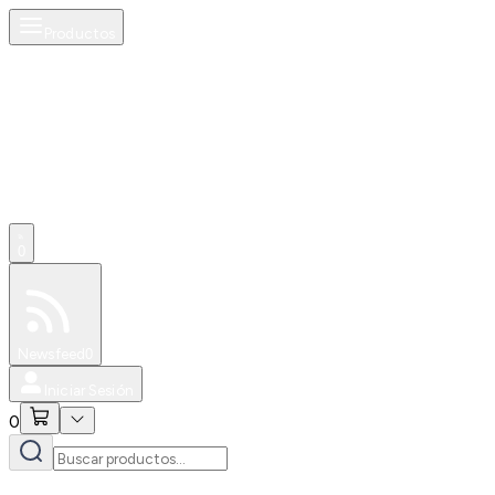
Productos
0
Especiales
Newsfeed
0
Iniciar Sesión
0