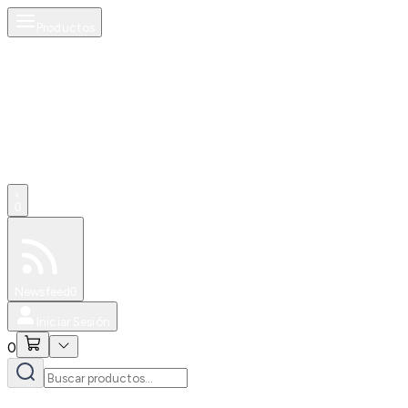
Productos
0
Especiales
Newsfeed
0
Iniciar Sesión
0