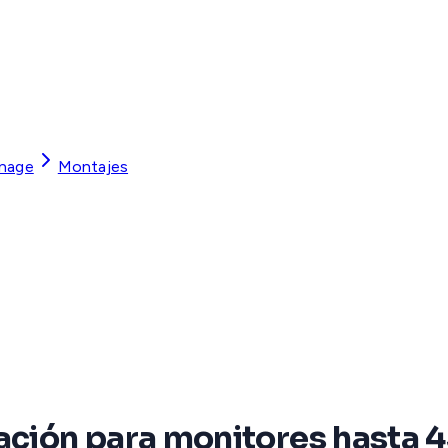
gnage
Montajes
nación para monitores hasta