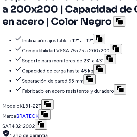
a 200x200 | Capacidad de C
en acero | Color Negro
Inclinación ajustable +12° a -12°
Compatibilidad VESA 75x75 a 200x200
Soporte para monitores de 23" a 43"
Capacidad de carga hasta 45 kg
Separación de pared 53 mm
Fabricado en acero resistente y duradero
Modelo
KL31-22T
Marca
BRATECK
SAT
43212002
1 año de garantía