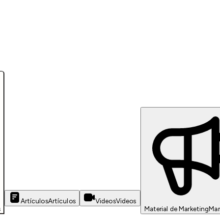
Artículos
Artículos
Videos
Videos
s
Material de Marketing
Mar