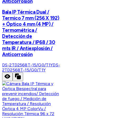
Anticorrosión
Bala IP Térmica Dual /
Termico 7 mm (256 X 192)
+ Óptico 4 mm (4 MP) /
Termométrica /
Detección de
Temperatura / IP68 / 30
mts IR / Antiexplosión /
Anticorrosión
DS-2TD2568T-15/G0/T1Y
DS-
2TD2568T-15/G0/T1Y