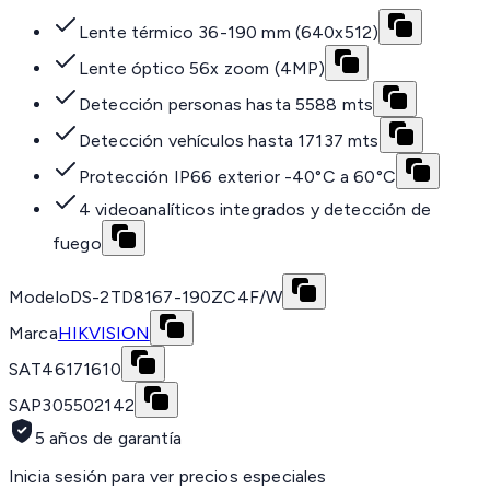
Lente térmico 36-190 mm (640x512)
Lente óptico 56x zoom (4MP)
Detección personas hasta 5588 mts
Detección vehículos hasta 17137 mts
Protección IP66 exterior -40°C a 60°C
4 videoanalíticos integrados y detección de
fuego
Modelo
DS-2TD8167-190ZC4F/W
Marca
HIKVISION
SAT
46171610
SAP
305502142
5 años de garantía
Inicia sesión para ver precios especiales