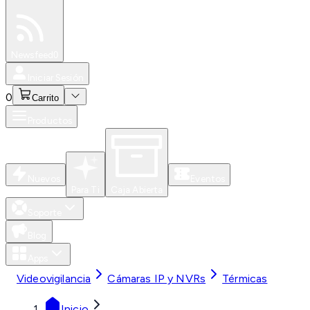
Especiales
Newsfeed
0
Iniciar Sesión
0
Carrito
Productos
Nuevos
Eventos
Para Ti
Caja Abierta
Soporte
Blog
Apps
Videovigilancia
Cámaras IP y NVRs
Térmicas
Inicio