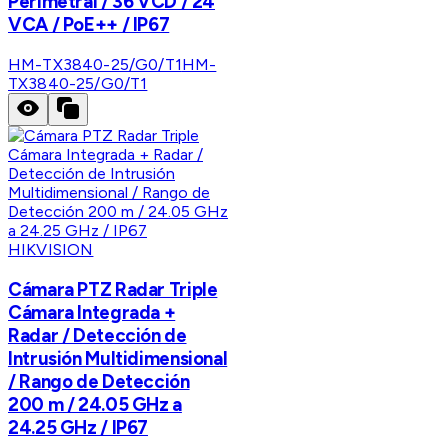
Perimetral / 36 VCD / 24
VCA / PoE++ / IP67
HM-TX3840-25/G0/T1
HM-
TX3840-25/G0/T1
HIKVISION
Cámara PTZ Radar Triple
Cámara Integrada +
Radar / Detección de
Intrusión Multidimensional
/ Rango de Detección
200 m / 24.05 GHz a
24.25 GHz / IP67