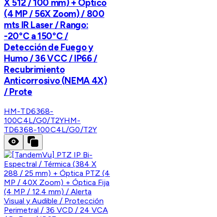
X 512 / 100 mm) + Óptico
(4 MP / 56X Zoom) / 800
mts IR Laser / Rango:
-20°C a 150°C /
Detección de Fuego y
Humo / 36 VCC / IP66 /
Recubrimiento
Anticorrosivo (NEMA 4X)
/ Prote
HM-TD6368-
100C4L/G0/T2Y
HM-
TD6368-100C4L/G0/T2Y