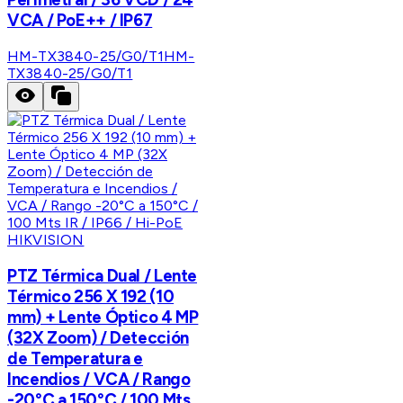
VCA / PoE++ / IP67
HM-TX3840-25/G0/T1
HM-
TX3840-25/G0/T1
HIKVISION
PTZ Térmica Dual / Lente
Térmico 256 X 192 (10
mm) + Lente Óptico 4 MP
(32X Zoom) / Detección
de Temperatura e
Incendios / VCA / Rango
-20°C a 150°C / 100 Mts