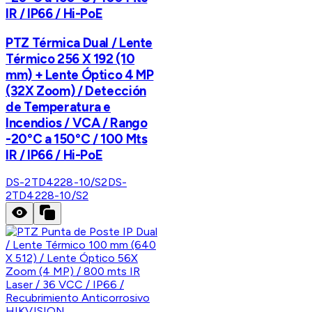
IR / IP66 / Hi-PoE
PTZ Térmica Dual / Lente
Térmico 256 X 192 (10
mm) + Lente Óptico 4 MP
(32X Zoom) / Detección
de Temperatura e
Incendios / VCA / Rango
-20°C a 150°C / 100 Mts
IR / IP66 / Hi-PoE
DS-2TD4228-10/S2
DS-
2TD4228-10/S2
HIKVISION