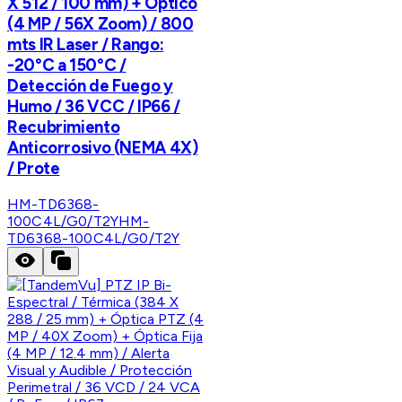
X 512 / 100 mm) + Óptico
(4 MP / 56X Zoom) / 800
mts IR Laser / Rango:
-20°C a 150°C /
Detección de Fuego y
Humo / 36 VCC / IP66 /
Recubrimiento
Anticorrosivo (NEMA 4X)
/ Prote
HM-TD6368-
100C4L/G0/T2Y
HM-
TD6368-100C4L/G0/T2Y