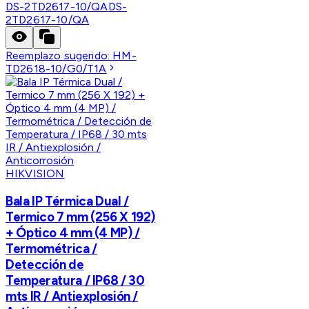
DS-2TD2617-10/QA
DS-
2TD2617-10/QA
Reemplazo sugerido:
HM-
TD2618-10/G0/T1A
HIKVISION
Bala IP Térmica Dual /
Termico 7 mm (256 X 192)
+ Óptico 4 mm (4 MP) /
Termométrica /
Detección de
Temperatura / IP68 / 30
mts IR / Antiexplosión /