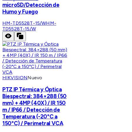
microSD/Detección de
Humo y Fuego
HM-TD5528T-15/W
HM-
TD5528T-15/W
HIKVISION
Nuevo
PTZ IP Térmica y Óptica
Biespectral: 384×288 (50
mm) + 4MP (40X) / IR 150
m / IP66 / Detección de
Temperatura (-20°C a
150°C) / Perimetral VCA