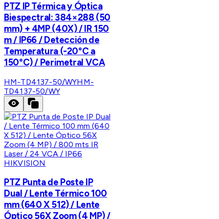
PTZ IP Térmica y Óptica
Biespectral: 384×288 (50
mm) + 4MP (40X) / IR 150
m / IP66 / Detección de
Temperatura (-20°C a
150°C) / Perimetral VCA
HM-TD4137-50/WY
HM-
TD4137-50/WY
HIKVISION
PTZ Punta de Poste IP
Dual / Lente Térmico 100
mm (640 X 512) / Lente
Óptico 56X Zoom (4 MP) /