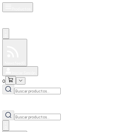
Productos
0
Especiales
Newsfeed
0
Iniciar Sesión
0
0