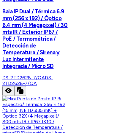
Bala IP Dual / Térmica 6.9
mm (256 x 192) / Óptico
6.4 mm (4 Megapixel) / 30
mts IR / Exterior IP67 /
PoE / Termométrica /
Detección de
Temperatura / Sirena y
Luz Intermitente
Integrada / Micro SD
DS-2TD2628-7/QA
DS-
2TD2628-7/QA