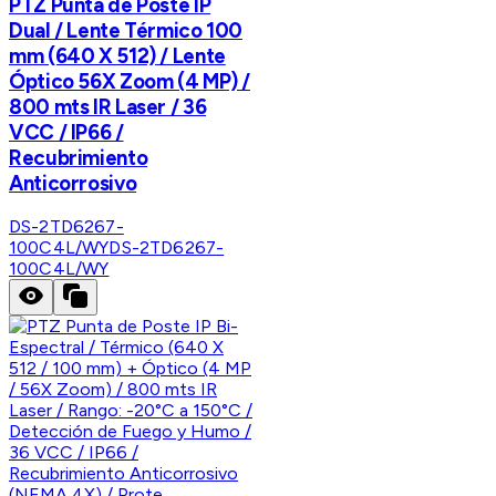
PTZ Punta de Poste IP
Dual / Lente Térmico 100
mm (640 X 512) / Lente
Óptico 56X Zoom (4 MP) /
800 mts IR Laser / 36
VCC / IP66 /
Recubrimiento
Anticorrosivo
DS-2TD6267-
100C4L/WY
DS-2TD6267-
100C4L/WY