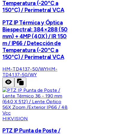
Temperatura (-20°C a
150°C) / Perimetral VCA
PTZ IP Térmica y Óptica
Biespectral: 384×288 (50
mm) + 4MP (40X) / IR 150
m / IP66 / Detección de
Temperatura (-20°C a
150°C) / Perimetral VCA
HM-TD4137-50/WY
HM-
TD4137-50/WY
HIKVISION
PTZ IP Punta de Poste /