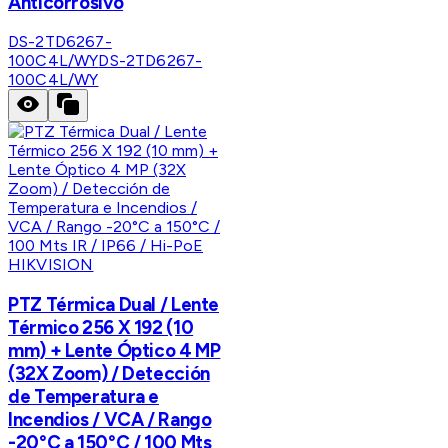
Anticorrosivo
DS-2TD6267-
100C4L/WY
DS-2TD6267-
100C4L/WY
HIKVISION
PTZ Térmica Dual / Lente
Térmico 256 X 192 (10
mm) + Lente Óptico 4 MP
(32X Zoom) / Detección
de Temperatura e
Incendios / VCA / Rango
-20°C a 150°C / 100 Mts