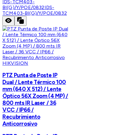
IDS-TCM403-
BI(G)/Y/POE/0832
IDS-
TCM403-BI(G)/Y/POE/0832
HIKVISION
PTZ Punta de Poste IP
Dual / Lente Térmico 100
mm (640 X 512) / Lente
Óptico 56X Zoom (4 MP) /
800 mts IR Laser / 36
VCC / IP66 /
Recubrimiento
Anticorrosivo