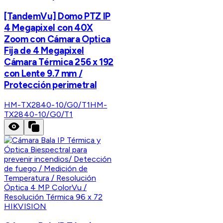
[TandemVu] Domo PTZ IP
4 Megapixel con 40X
Zoom con Cámara Optica
Fija de 4 Megapixel
Cámara Térmica 256 x 192
con Lente 9.7 mm /
Protección perimetral
HM-TX2840-10/G0/T1
HM-
TX2840-10/G0/T1
HIKVISION