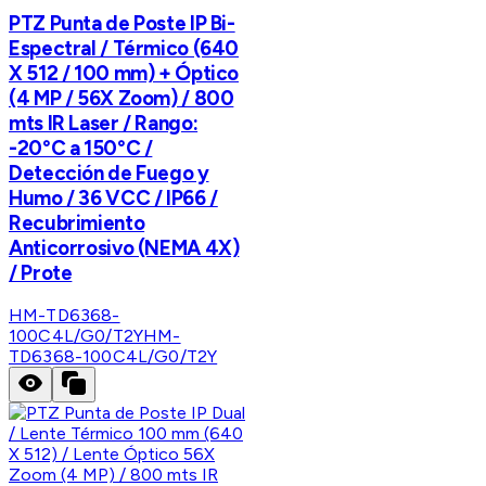
PTZ Punta de Poste IP Bi-
Espectral / Térmico (640
X 512 / 100 mm) + Óptico
(4 MP / 56X Zoom) / 800
mts IR Laser / Rango:
-20°C a 150°C /
Detección de Fuego y
Humo / 36 VCC / IP66 /
Recubrimiento
Anticorrosivo (NEMA 4X)
/ Prote
HM-TD6368-
100C4L/G0/T2Y
HM-
TD6368-100C4L/G0/T2Y