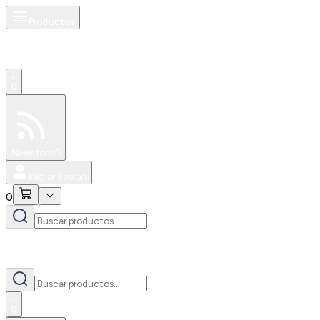
Productos
0
Especiales
Newsfeed
0
Iniciar Sesión
0
0