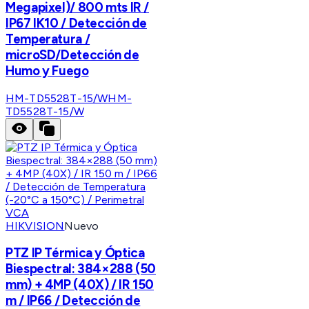
Megapixel)/ 800 mts IR /
IP67 IK10 / Detección de
Temperatura /
microSD/Detección de
Humo y Fuego
HM-TD5528T-15/W
HM-
TD5528T-15/W
HIKVISION
Nuevo
PTZ IP Térmica y Óptica
Biespectral: 384×288 (50
mm) + 4MP (40X) / IR 150
m / IP66 / Detección de