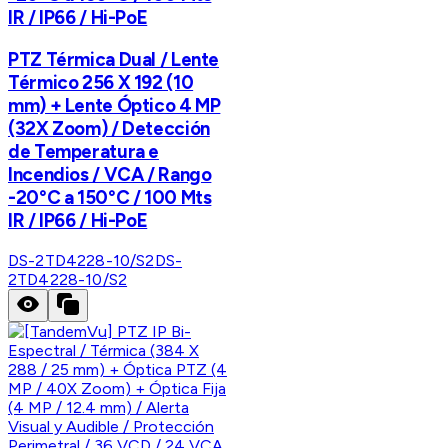
IR / IP66 / Hi-PoE
PTZ Térmica Dual / Lente
Térmico 256 X 192 (10
mm) + Lente Óptico 4 MP
(32X Zoom) / Detección
de Temperatura e
Incendios / VCA / Rango
-20°C a 150°C / 100 Mts
IR / IP66 / Hi-PoE
DS-2TD4228-10/S2
DS-
2TD4228-10/S2