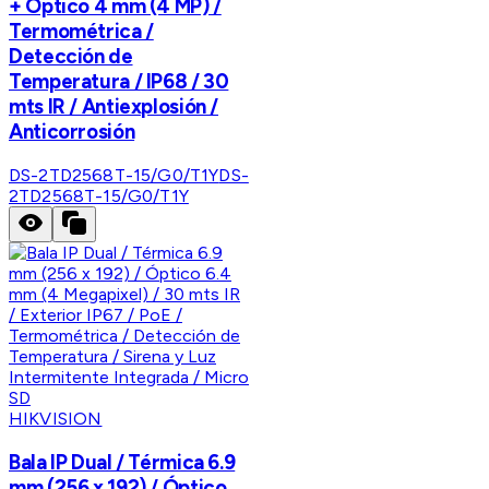
+ Óptico 4 mm (4 MP) /
Termométrica /
Detección de
Temperatura / IP68 / 30
mts IR / Antiexplosión /
Anticorrosión
DS-2TD2568T-15/G0/T1Y
DS-
2TD2568T-15/G0/T1Y
HIKVISION
Bala IP Dual / Térmica 6.9
mm (256 x 192) / Óptico