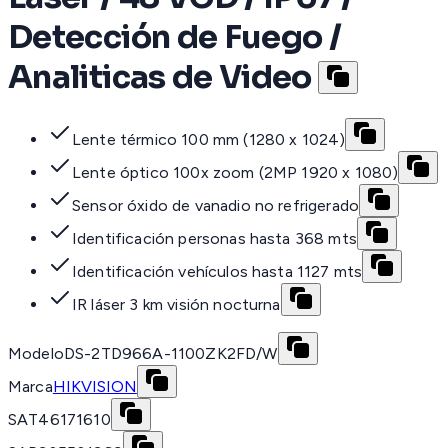
Detección de Fuego /
Analiticas de Video
Lente térmico 100 mm (1280 x 1024)
Lente óptico 100x zoom (2MP 1920 x 1080)
Sensor óxido de vanadio no refrigerado
Identificación personas hasta 368 mts
Identificación vehículos hasta 1127 mts
IR láser 3 km visión nocturna
Modelo
DS-2TD966A-1100ZK2FD/W
Marca
HIKVISION
SAT
46171610