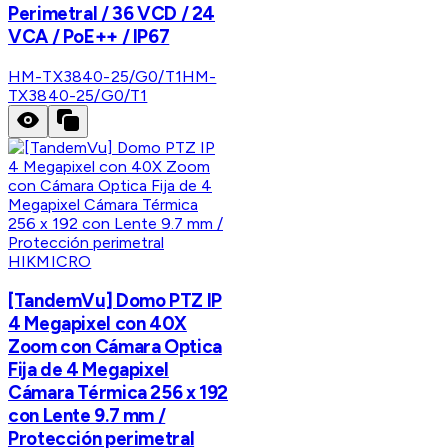
Perimetral / 36 VCD / 24
VCA / PoE++ / IP67
HM-TX3840-25/G0/T1
HM-
TX3840-25/G0/T1
HIKMICRO
[TandemVu] Domo PTZ IP
4 Megapixel con 40X
Zoom con Cámara Optica
Fija de 4 Megapixel
Cámara Térmica 256 x 192
con Lente 9.7 mm /
Protección perimetral