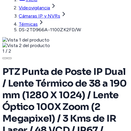
Videovigilancia
Cámaras IP y NVRs
Térmicas
DS-2TD966A-1100ZK2FD/W
1
/
2
PTZ Punta de Poste IP Dual
/ Lente Térmico de 38 a 190
mm (1280 X 1024) / Lente
Óptico 100X Zoom (2
Megapixel) / 3 Kms de IR
Laser / 48 VCD / IP67 /