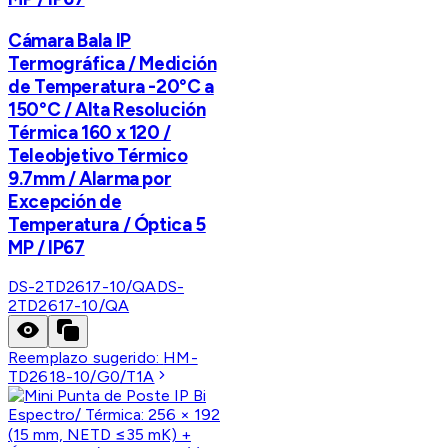
Cámara Bala IP
Termográfica / Medición
de Temperatura -20°C a
150°C / Alta Resolución
Térmica 160 x 120 /
Teleobjetivo Térmico
9.7mm / Alarma por
Excepción de
Temperatura / Óptica 5
MP / IP67
DS-2TD2617-10/QA
DS-
2TD2617-10/QA
Reemplazo sugerido:
HM-
TD2618-10/G0/T1A