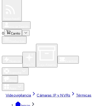
Especiales
Newsfeed
0
Iniciar Sesión
0
Carrito
Productos
Nuevos
Eventos
Para Ti
Caja Abierta
Soporte
Blog
Apps
Videovigilancia
Cámaras IP y NVRs
Térmicas
Inicio