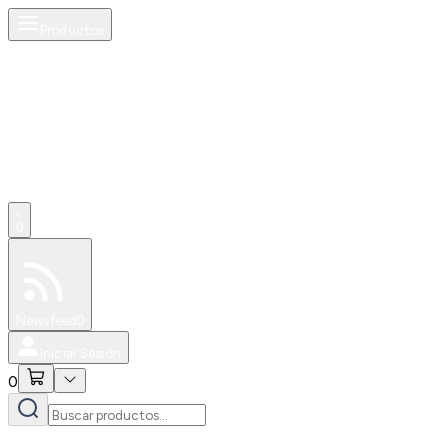
Productos
0
Especiales
Newsfeed
0
Iniciar Sesión
0