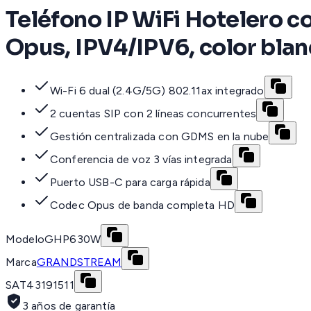
Teléfono IP WiFi Hotelero co
Opus, IPV4/IPV6, color bla
Wi-Fi 6 dual (2.4G/5G) 802.11ax integrado
2 cuentas SIP con 2 líneas concurrentes
Gestión centralizada con GDMS en la nube
Conferencia de voz 3 vías integrada
Puerto USB-C para carga rápida
Codec Opus de banda completa HD
Modelo
GHP630W
Marca
GRANDSTREAM
SAT
43191511
3 años de garantía