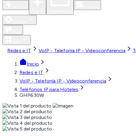
Nuevos
Eventos
Para Ti
Caja Abierta
Soporte
Blog
Apps
Redes e IT
VoIP - Telefonía IP - Videoconferencia
T
Inicio
Redes e IT
VoIP - Telefonía IP - Videoconferencia
Teléfonos IP para Hoteles
GHP630W