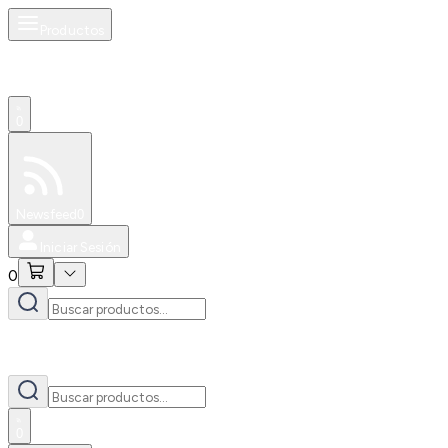
Productos
0
Especiales
Newsfeed
0
Iniciar Sesión
0
0