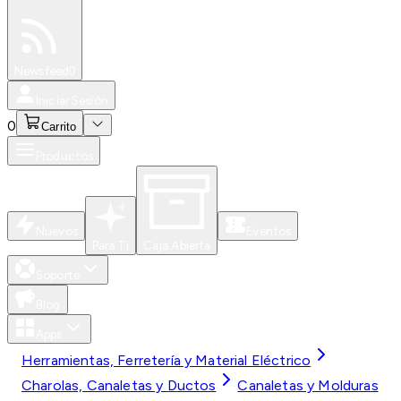
Especiales
Newsfeed
0
Iniciar Sesión
0
Carrito
Productos
Nuevos
Eventos
Para Ti
Caja Abierta
Soporte
Blog
Apps
Herramientas, Ferretería y Material Eléctrico
Charolas, Canaletas y Ductos
Canaletas y Molduras