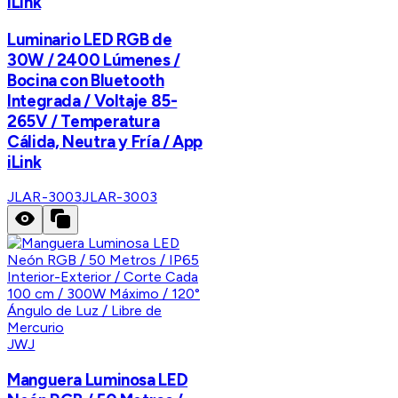
iLink
Luminario LED RGB de
30W / 2400 Lúmenes /
Bocina con Bluetooth
Integrada / Voltaje 85-
265V / Temperatura
Cálida, Neutra y Fría / App
iLink
JLAR-3003
JLAR-3003
JWJ
Manguera Luminosa LED