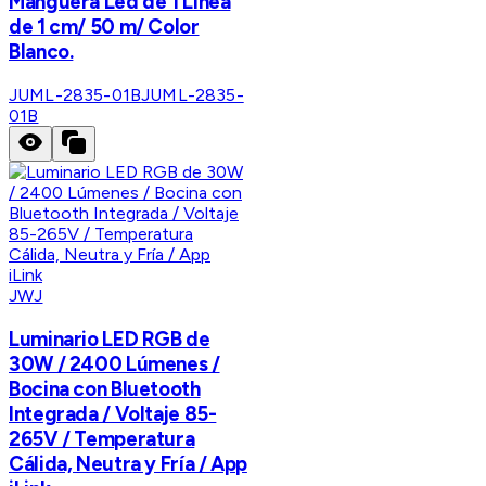
Manguera Led de 1 Linea
de 1 cm/ 50 m/ Color
Blanco.
JUML-2835-01B
JUML-2835-
01B
JWJ
Luminario LED RGB de
30W / 2400 Lúmenes /
Bocina con Bluetooth
Integrada / Voltaje 85-
265V / Temperatura
Cálida, Neutra y Fría / App