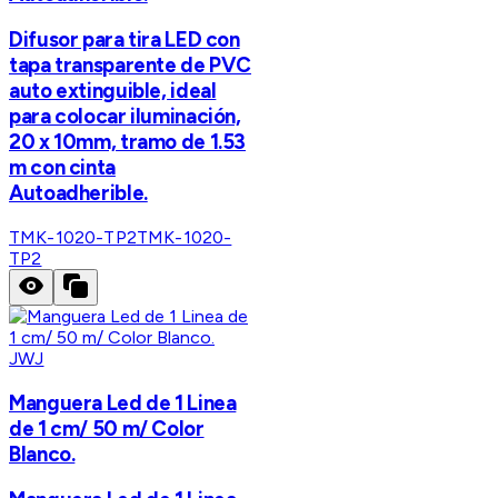
Difusor para tira LED con
tapa transparente de PVC
auto extinguible, ideal
para colocar iluminación,
20 x 10mm, tramo de 1.53
m con cinta
Autoadherible.
TMK-1020-TP2
TMK-1020-
TP2
JWJ
Manguera Led de 1 Linea
de 1 cm/ 50 m/ Color
Blanco.