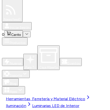
Especiales
Newsfeed
0
Iniciar Sesión
0
Carrito
Productos
Nuevos
Eventos
Para Ti
Caja Abierta
Soporte
Blog
Apps
Herramientas, Ferretería y Material Eléctrico
Iluminación
Luminarias LED de Interior