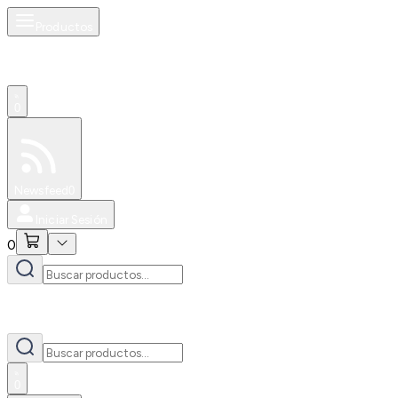
Productos
0
Especiales
Newsfeed
0
Iniciar Sesión
0
0