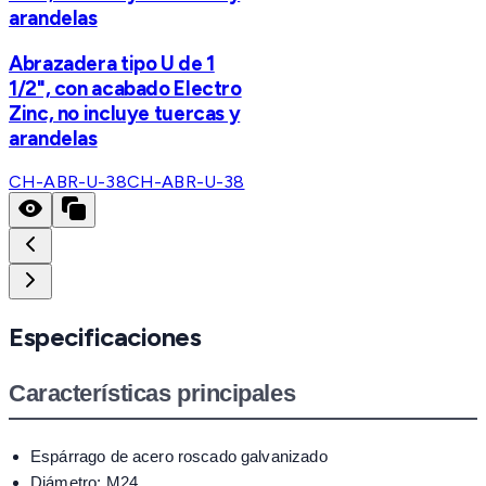
arandelas
Abrazadera tipo U de 1
1/2", con acabado Electro
Zinc, no incluye tuercas y
arandelas
CH-ABR-U-38
CH-ABR-U-38
Especificaciones
Características principales
Espárrago de acero roscado galvanizado
Diámetro: M24