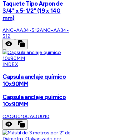
Taquete Tipo Arpon de
3/4" x 5-1/2" (19 x 140
mm)
ANC-AA34-512
ANC-AA34-
512
INDEX
Capsula anclaje químico
10x90MM
Capsula anclaje químico
10x90MM
CAQU010
CAQU010