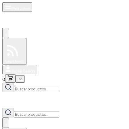
Productos
0
Especiales
Newsfeed
0
Iniciar Sesión
0
0