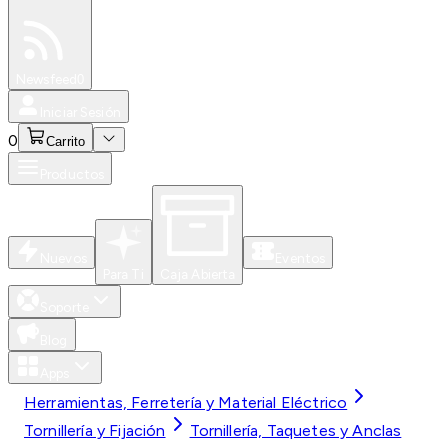
Especiales
Newsfeed
0
Iniciar Sesión
0
Carrito
Productos
Nuevos
Eventos
Para Ti
Caja Abierta
Soporte
Blog
Apps
Herramientas, Ferretería y Material Eléctrico
Tornillería y Fijación
Tornillería, Taquetes y Anclas