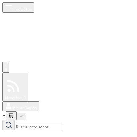
Productos
0
Especiales
Newsfeed
0
Iniciar Sesión
0