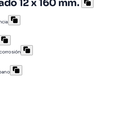
ado 12 x 160 mm.
ncia
corrosión
rbano