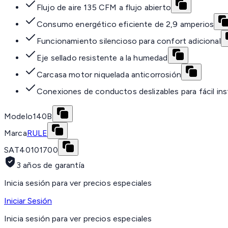
Flujo de aire 135 CFM a flujo abierto
Consumo energético eficiente de 2,9 amperios
Funcionamiento silencioso para confort adicional
Eje sellado resistente a la humedad
Carcasa motor niquelada anticorrosión
Conexiones de conductos deslizables para fácil ins
Modelo
140B
Marca
RULE
SAT
40101700
3 años de garantía
Inicia sesión para ver precios especiales
Iniciar Sesión
Inicia sesión para ver precios especiales