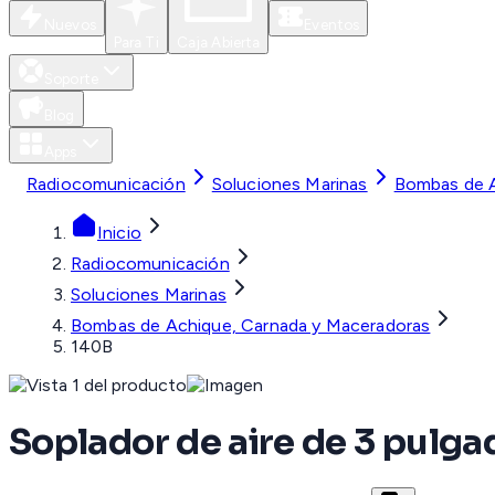
Nuevos
Eventos
Para Ti
Caja Abierta
Soporte
Blog
Apps
Radiocomunicación
Soluciones Marinas
Bombas de A
Inicio
Radiocomunicación
Soluciones Marinas
Bombas de Achique, Carnada y Maceradoras
140B
Soplador de aire de 3 pulg