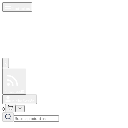
Productos
0
Especiales
Newsfeed
0
Iniciar Sesión
0