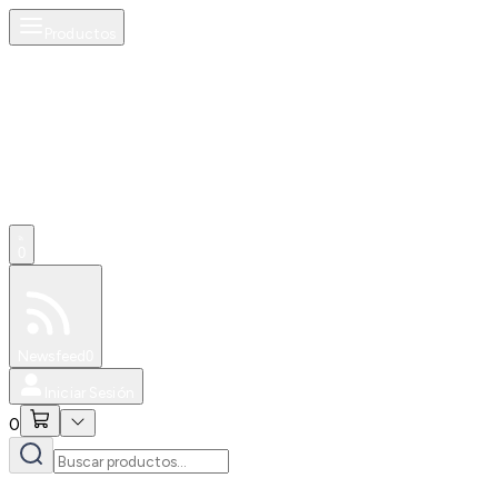
Productos
0
Especiales
Newsfeed
0
Iniciar Sesión
0