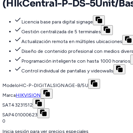
(HIkCentral-P-DS-5Unit/Ba
Licencia base para digital signage
Gestión centralizada de 5 terminales
Actualización remota en múltiples ubicaciones
Diseño de contenido profesional con medios diver
Programación inteligente con hasta 1000 horarios
Control individual de pantallas y videowalls
Modelo
HC-P-DIGITALSIGNAGE-B/5U
Marca
HIKVISION
SAT
43231512
SAP
401000623
0
Inicia sesión para ver precios especiales