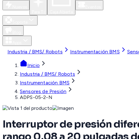
Nuevos
Eventos
Para Ti
Caja Abierta
Soporte
Blog
Apps
Industria / BMS/ Robots
Instrumentación BMS
Sens
Inicio
Industria / BMS/ Robots
Instrumentación BMS
Sensores de Presión
ADPS-05-2-N
Interruptor de presión difer
rango 0.08 a 20 pulgadas 