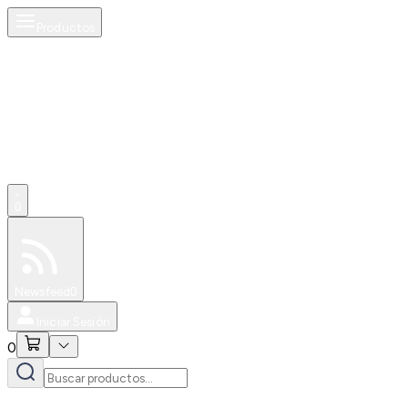
Productos
0
Especiales
Newsfeed
0
Iniciar Sesión
0