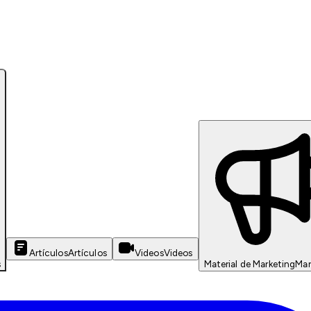
Artículos
Artículos
Videos
Videos
s
Material de Marketing
Mar