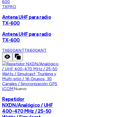
TXPRO
Antena UHF para radio
TX-600
Antena UHF para radio
TX-600
TX600ANT
TX600ANT
ICOM
Nuevo
Repetidor
NXDN/Analógico / UHF
400-470 MHz / 25-50