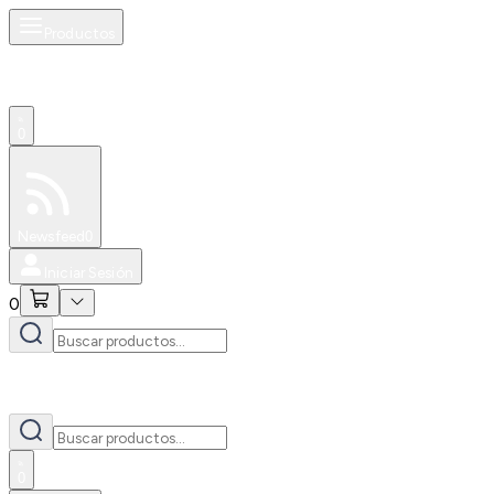
Productos
0
Especiales
Newsfeed
0
Iniciar Sesión
0
0