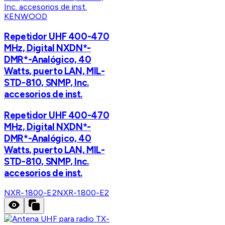
KENWOOD
Repetidor UHF 400-470
MHz, Digital NXDN*-
DMR*-Analógico, 40
Watts, puerto LAN, MIL-
STD-810, SNMP, Inc.
accesorios de inst.
Repetidor UHF 400-470
MHz, Digital NXDN*-
DMR*-Analógico, 40
Watts, puerto LAN, MIL-
STD-810, SNMP, Inc.
accesorios de inst.
NXR-1800-E2
NXR-1800-E2