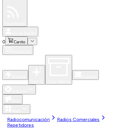
Especiales
Newsfeed
0
Iniciar Sesión
0
Carrito
Productos
Nuevos
Eventos
Para Ti
Caja Abierta
Soporte
Blog
Apps
Radiocomunicación
Radios Comerciales
Repetidores