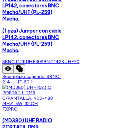
LP142, conectores BNC
Macho/UHF (PL-259)
Macho.
(1 pza) Jumper con cable
LP142, conectores BNC
Macho/UHF (PL-259)
Macho.
SBNC142KUHF30
SBNC142KUHF30
Reemplazo sugerido:
SBNC-
214-UHF-60
TXPRO
(MD380) UHF RADIO
PORTATIL DMR