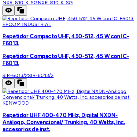
NXR-810-K-SG
NXR-810-K-SG
EPCOM INDUSTRIAL
Repetidor Compacto UHF, 450-512, 45 W con IC-
F6013.
Repetidor Compacto UHF, 450-512, 45 W con IC-
F6013.
SIR-6013/2
SIR-6013/2
KENWOOD
Repetidor UHF 400-470 MHz, Digital NXDN-
Análogo, Convencional/ Trunking, 40 Watts, Inc.
accesorios de inst.