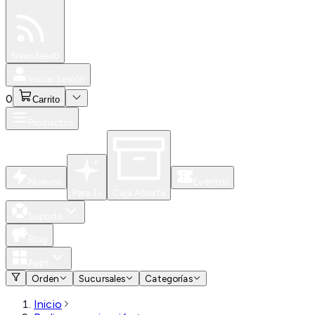
Especiales
Newsfeed
0
Iniciar Sesión
0
Carrito
Productos
Nuevos
Eventos
Para Ti
Caja Abierta
Soporte
Blog
Apps
Orden
Sucursales
Categorías
Inicio