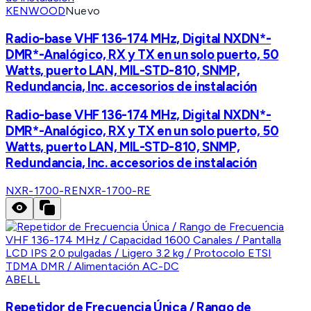
KENWOOD
Nuevo
Radio-base VHF 136-174 MHz, Digital NXDN*-
DMR*-Analógico, RX y TX en un solo puerto, 50
Watts, puerto LAN, MIL-STD-810, SNMP,
Redundancia, Inc. accesorios de instalación
Radio-base VHF 136-174 MHz, Digital NXDN*-
DMR*-Analógico, RX y TX en un solo puerto, 50
Watts, puerto LAN, MIL-STD-810, SNMP,
Redundancia, Inc. accesorios de instalación
NXR-1700-RE
NXR-1700-RE
ABELL
Repetidor de Frecuencia Única / Rango de