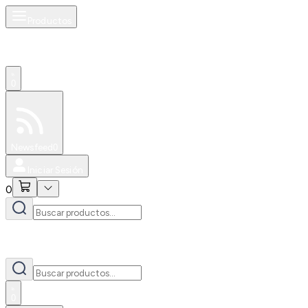
Productos
0
Especiales
Newsfeed
0
Iniciar Sesión
0
0