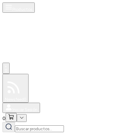
Productos
0
Especiales
Newsfeed
0
Iniciar Sesión
0