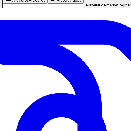
Artículos
Artículos
Videos
Videos
s
Material de Marketing
Mar