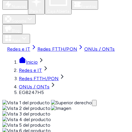
Nuevos
Eventos
Para Ti
Caja Abierta
Soporte
Blog
Apps
Redes e IT
Redes FTTH/PON
ONUs / ONTs
Inicio
Redes e IT
Redes FTTH/PON
ONUs / ONTs
EG8247H5