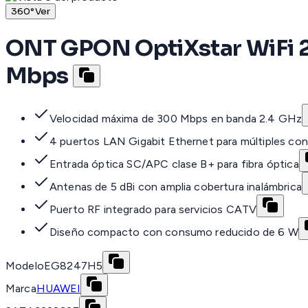
360°
Ver
ONT GPON OptiXstar WiFi 2.
Mbps
Velocidad máxima de 300 Mbps en banda 2.4 GHz
4 puertos LAN Gigabit Ethernet para múltiples co
Entrada óptica SC/APC clase B+ para fibra óptica
Antenas de 5 dBi con amplia cobertura inalámbrica
Puerto RF integrado para servicios CATV
Diseño compacto con consumo reducido de 6 W
Modelo
EG8247H5
Marca
HUAWEI