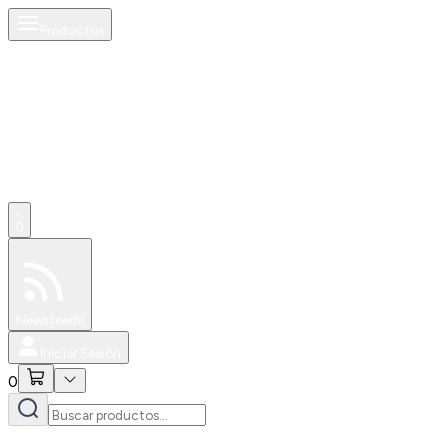
Productos
0
Especiales
Newsfeed
0
Iniciar Sesión
0