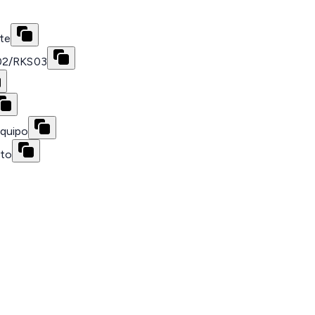
te
S02/RKS03
equipo
nto