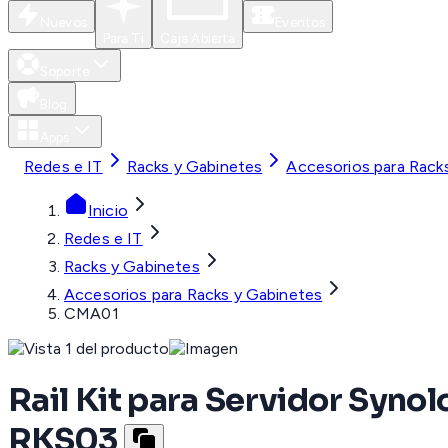
Nuevos
Eventos
Para Ti
Caja Abierta
Soporte
Blog
Apps
Redes e IT
Racks y Gabinetes
Accesorios para Rack
Inicio
Redes e IT
Racks y Gabinetes
Accesorios para Racks y Gabinetes
CMA01
Rail Kit para Servidor Syno
RKS03