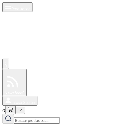
Productos
0
Especiales
Newsfeed
0
Iniciar Sesión
0