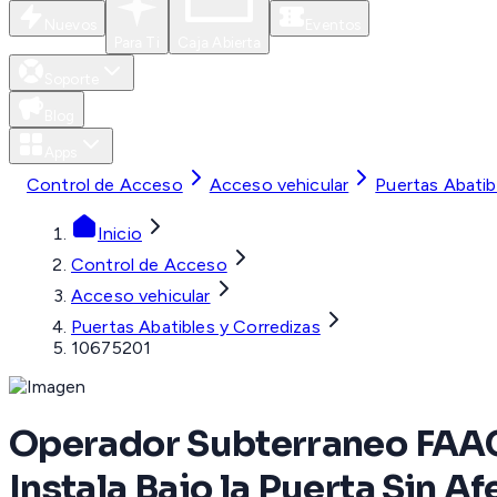
Nuevos
Eventos
Para Ti
Caja Abierta
Soporte
Blog
Apps
Control de Acceso
Acceso vehicular
Puertas Abatib
Inicio
Control de Acceso
Acceso vehicular
Puertas Abatibles y Corredizas
10675201
Operador Subterraneo FAAC 
Instala Bajo la Puerta Sin Af