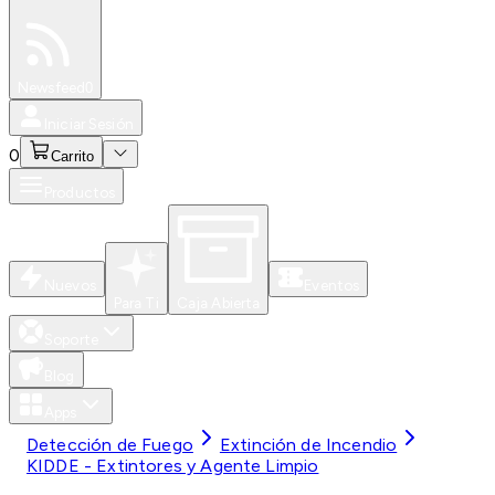
Especiales
Newsfeed
0
Iniciar Sesión
0
Carrito
Productos
Nuevos
Eventos
Para Ti
Caja Abierta
Soporte
Blog
Apps
Detección de Fuego
Extinción de Incendio
KIDDE - Extintores y Agente Limpio