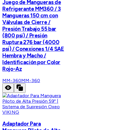
Juego de Mangueras de
Refrigerante MM360 / 3
Mangueras 150 cm con
Válvulas de Cierre /
Presión Trabajo 55 bar
(800 psi) / Presión
Ruptura 276 bar (4000
psi) / Conexiones 1/4 SAE
Hembra y Macho /
Identificación por Color
Rojo-Az
MM-360
MM-360
VIKING
Adaptador Para