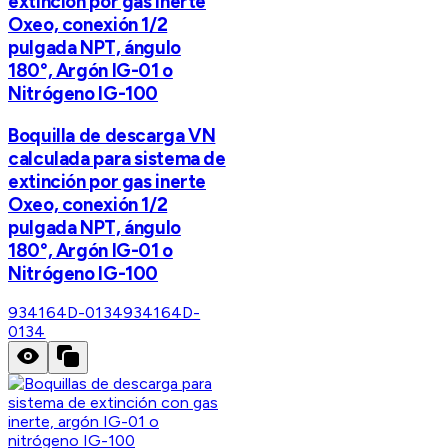
extinción por gas inerte
Oxeo, conexión 1/2
pulgada NPT, ángulo
180°, Argón IG-01 o
Nitrógeno IG-100
Boquilla de descarga VN
calculada para sistema de
extinción por gas inerte
Oxeo, conexión 1/2
pulgada NPT, ángulo
180°, Argón IG-01 o
Nitrógeno IG-100
934164D-0134
934164D-
0134