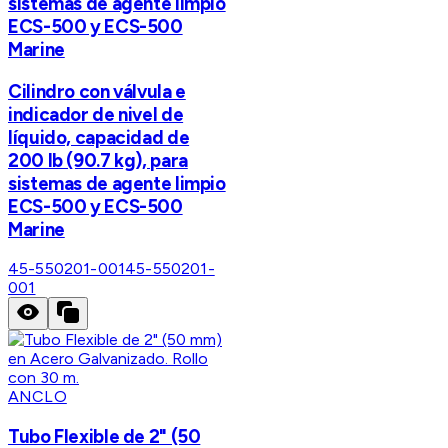
sistemas de agente limpio
ECS-500 y ECS-500
Marine
Cilindro con válvula e
indicador de nivel de
líquido, capacidad de
200 lb (90.7 kg), para
sistemas de agente limpio
ECS-500 y ECS-500
Marine
45-550201-001
45-550201-
001
ANCLO
Tubo Flexible de 2" (50