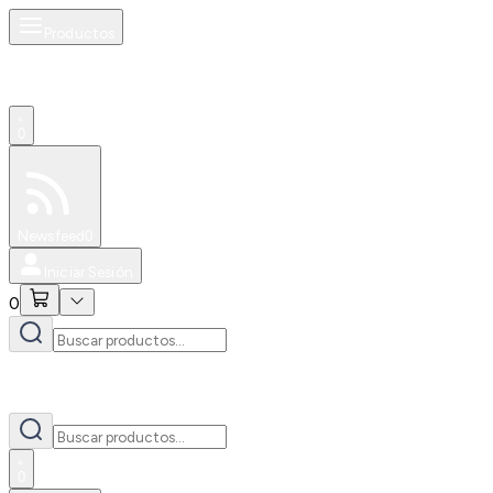
Productos
0
Especiales
Newsfeed
0
Iniciar Sesión
0
0