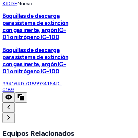
KIDDE
Nuevo
Boquillas de descarga
para sistema de extinción
con gas inerte, argón IG-
01 o nitrógeno IG-100
Boquillas de descarga
para sistema de extinción
con gas inerte, argón IG-
01 o nitrógeno IG-100
934164D-0189
934164D-
0189
Equipos Relacionados