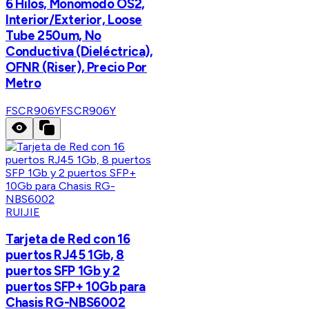
6 Hilos, Monomodo OS2,
Interior/Exterior, Loose
Tube 250um, No
Conductiva (Dieléctrica),
OFNR (Riser), Precio Por
Metro
FSCR906Y
FSCR906Y
RUIJIE
Tarjeta de Red con 16
puertos RJ45 1Gb, 8
puertos SFP 1Gb y 2
puertos SFP+ 10Gb para
Chasis RG-NBS6002