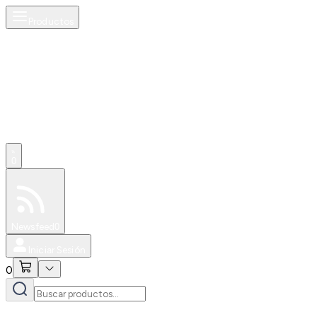
Productos
0
Especiales
Newsfeed
0
Iniciar Sesión
0