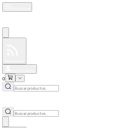
Productos
0
Especiales
Newsfeed
0
Iniciar Sesión
0
0