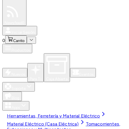
Especiales
Newsfeed
0
Iniciar Sesión
0
Carrito
Productos
Nuevos
Eventos
Para Ti
Caja Abierta
Soporte
Blog
Apps
Herramientas, Ferretería y Material Eléctrico
Material Eléctrico (Casa Eléctrica)
Tomacorrientes,