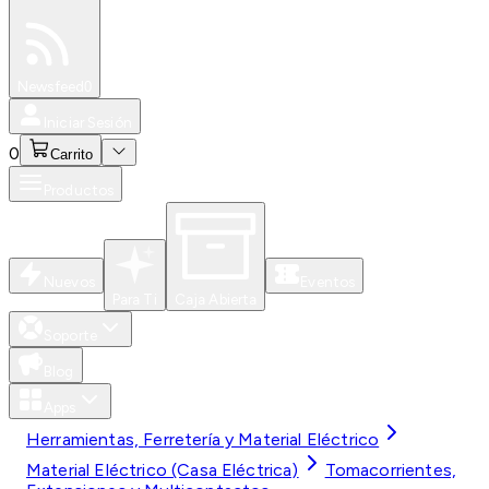
Especiales
Newsfeed
0
Iniciar Sesión
0
Carrito
Productos
Nuevos
Eventos
Para Ti
Caja Abierta
Soporte
Blog
Apps
Herramientas, Ferretería y Material Eléctrico
Material Eléctrico (Casa Eléctrica)
Tomacorrientes,