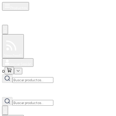
Productos
0
Especiales
Newsfeed
0
Iniciar Sesión
0
0