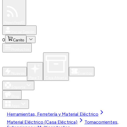
Especiales
Newsfeed
0
Iniciar Sesión
0
Carrito
Productos
Nuevos
Eventos
Para Ti
Caja Abierta
Soporte
Blog
Apps
Herramientas, Ferretería y Material Eléctrico
Material Eléctrico (Casa Eléctrica)
Tomacorrientes,