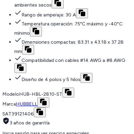
ambientes secos
Rango de amperaje: 30 A
Temperatura operación: 75°C máximo y -40°C
mínimo
Dimensiones compactas: 83.31 x 43.18 x 37.28
mm
Compatibilidad con cables #14 AWG a #8 AWG
Diseño de 4 polos y 5 hilos
Modelo
HUB-HBL-2810-ST
Marca
HUBBELL
SAT
39121406
3 años de garantía
Inicia sesión para ver precios especiales