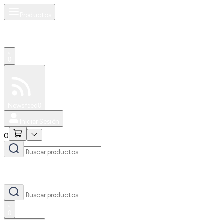
Productos
0
Especiales
Newsfeed
0
Iniciar Sesión
0
0