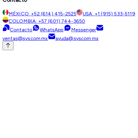
MÉXICO: +52 (614) 415-2525
USA: +1 (915) 533-5119
COLOMBIA: +57 (601) 744-3650
Contacto
WhatsApp
Messenger
ventas@syscom.mx
ayuda@syscom.mx