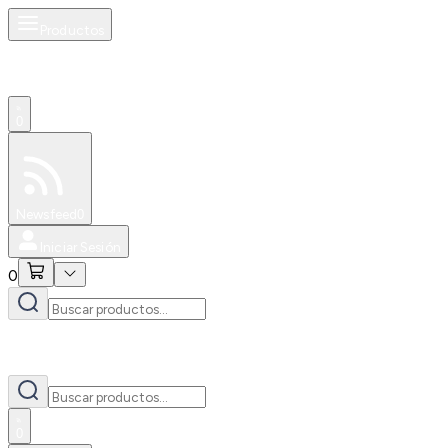
Productos
0
Especiales
Newsfeed
0
Iniciar Sesión
0
0