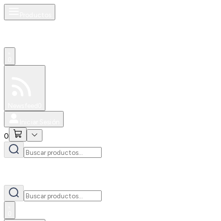
Productos
0
Especiales
Newsfeed
0
Iniciar Sesión
0
0