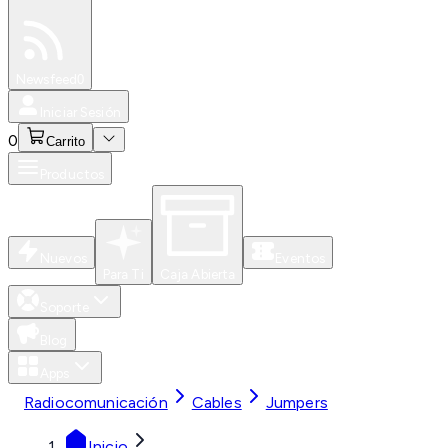
Especiales
Newsfeed
0
Iniciar Sesión
0
Carrito
Productos
Nuevos
Eventos
Para Ti
Caja Abierta
Soporte
Blog
Apps
Radiocomunicación
Cables
Jumpers
Inicio