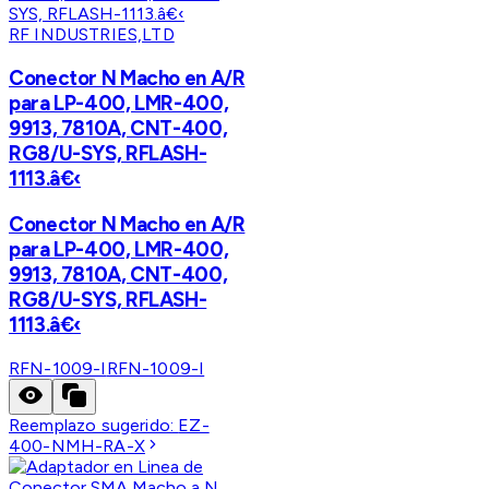
RF INDUSTRIES,LTD
Conector N Macho en A/R
para LP-400, LMR-400,
9913, 7810A, CNT-400,
RG8/U-SYS, RFLASH-
1113.â€‹
Conector N Macho en A/R
para LP-400, LMR-400,
9913, 7810A, CNT-400,
RG8/U-SYS, RFLASH-
1113.â€‹
RFN-1009-I
RFN-1009-I
Reemplazo sugerido:
EZ-
400-NMH-RA-X