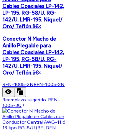
Cables Coaxiales LP-142,
LP-195, RG-58/U, RG-
142/U, LMR-195, Níquel/
Oro/ Teflón.â€‹
Conector N Macho de
Anillo Plegable para
Cables Coaxiales LP-142,
LP-195, RG-58/U, RG-
142/U, LMR-195, Níquel/
Oro/ Teflón.â€‹
RFN-1005-2N
RFN-1005-2N
Reemplazo sugerido:
RFN-
1005-3C