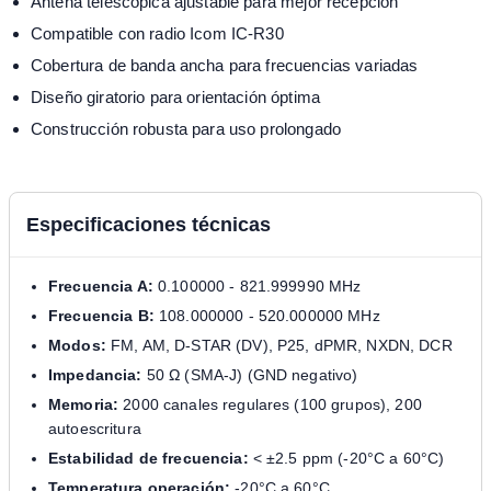
Antena telescópica ajustable para mejor recepción
Compatible con radio Icom IC-R30
Cobertura de banda ancha para frecuencias variadas
Diseño giratorio para orientación óptima
Construcción robusta para uso prolongado
Especificaciones técnicas
Frecuencia A:
0.100000 - 821.999990 MHz
Frecuencia B:
108.000000 - 520.000000 MHz
Modos:
FM, AM, D-STAR (DV), P25, dPMR, NXDN, DCR
Impedancia:
50 Ω (SMA-J) (GND negativo)
Memoria:
2000 canales regulares (100 grupos), 200
autoescritura
Estabilidad de frecuencia:
< ±2.5 ppm (-20°C a 60°C)
Temperatura operación:
-20°C a 60°C