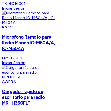
TX-BC16001
Iniciar Sesión
ICOM
Micrófono Remoto para
Radio Marino IC-M604/A,
IC-M504A
HM-126RB
Iniciar Sesión
COBRA
Cargador rápido de
escritorio para radio
MRHH350FLT