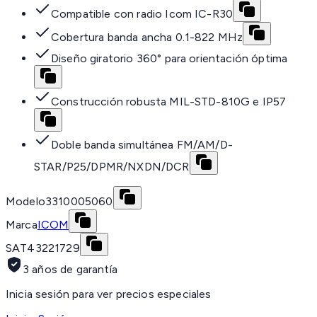
Compatible con radio Icom IC-R30
Cobertura banda ancha 0.1-822 MHz
Diseño giratorio 360° para orientación óptima
Construcción robusta MIL-STD-810G e IP57
Doble banda simultánea FM/AM/D-
STAR/P25/DPMR/NXDN/DCR
Modelo
3310005060
Marca
ICOM
SAT
43221729
3 años de garantía
Inicia sesión para ver precios especiales