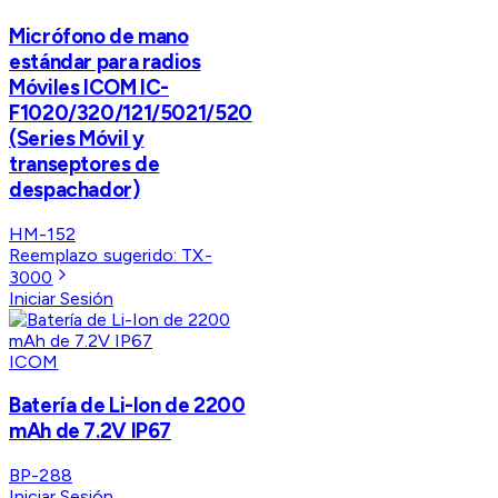
Micrófono de mano
estándar para radios
Móviles ICOM IC-
F1020/320/121/5021/520
(Series Móvil y
transeptores de
despachador)
HM-152
Reemplazo sugerido:
TX-
3000
Iniciar Sesión
ICOM
Batería de Li-Ion de 2200
mAh de 7.2V IP67
BP-288
Iniciar Sesión