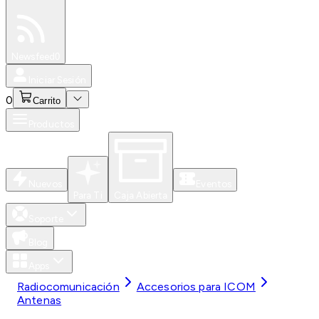
Especiales
Newsfeed
0
Iniciar Sesión
0
Carrito
Productos
Nuevos
Eventos
Para Ti
Caja Abierta
Soporte
Blog
Apps
Radiocomunicación
Accesorios para ICOM
Antenas