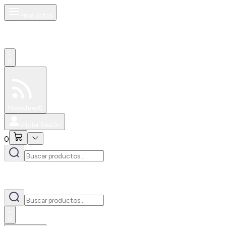
Productos
0
Especiales
Newsfeed
0
Iniciar Sesión
0
0