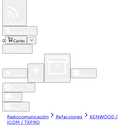
Especiales
Newsfeed
0
Iniciar Sesión
0
Carrito
Productos
Nuevos
Eventos
Para Ti
Caja Abierta
Soporte
Blog
Apps
Radiocomunicación
Refacciones
KENWOOD /
ICOM / TXPRO