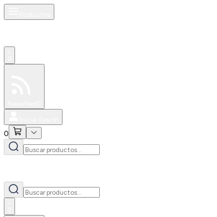
Productos
0
Especiales
Newsfeed
0
Iniciar Sesión
0
0