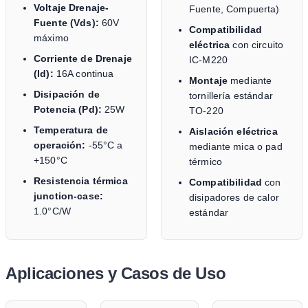
Voltaje Drenaje-
Fuente, Compuerta)
Fuente (Vds):
60V
Compatibilidad
máximo
eléctrica
con circuito
Corriente de Drenaje
IC-M220
(Id):
16A continua
Montaje
mediante
Disipación de
tornillería estándar
Potencia (Pd):
25W
TO-220
Temperatura de
Aislación eléctrica
operación:
-55°C a
mediante mica o pad
+150°C
térmico
Resistencia térmica
Compatibilidad
con
junction-case:
disipadores de calor
1.0°C/W
estándar
Aplicaciones y Casos de Uso