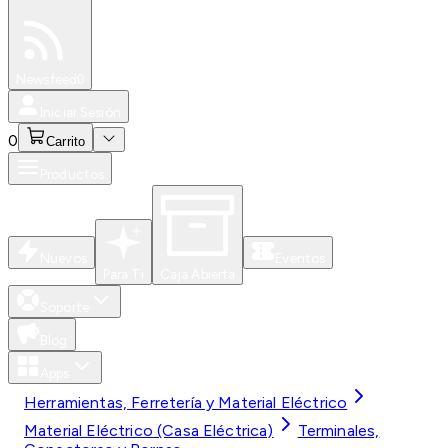
Especiales
Newsfeed
0
Iniciar Sesión
0
Carrito
Productos
Nuevos
Eventos
Para Ti
Caja Abierta
Soporte
Blog
Apps
Herramientas, Ferretería y Material Eléctrico
Material Eléctrico (Casa Eléctrica)
Terminales,