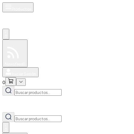
Productos
0
Especiales
Newsfeed
0
Iniciar Sesión
0
0