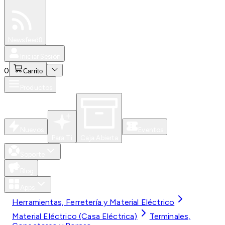
Especiales
Newsfeed
0
Iniciar Sesión
0
Carrito
Productos
Nuevos
Eventos
Para Ti
Caja Abierta
Soporte
Blog
Apps
Herramientas, Ferretería y Material Eléctrico
Material Eléctrico (Casa Eléctrica)
Terminales,