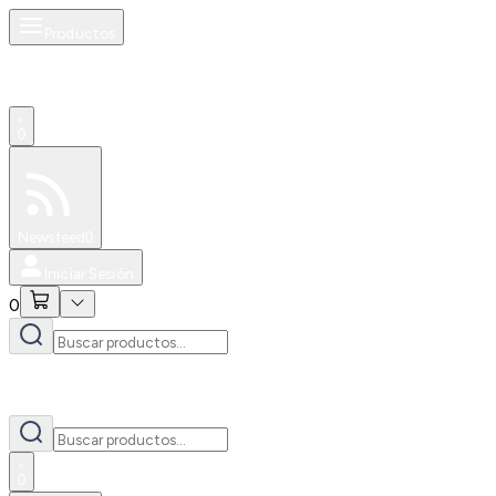
Productos
0
Especiales
Newsfeed
0
Iniciar Sesión
0
0