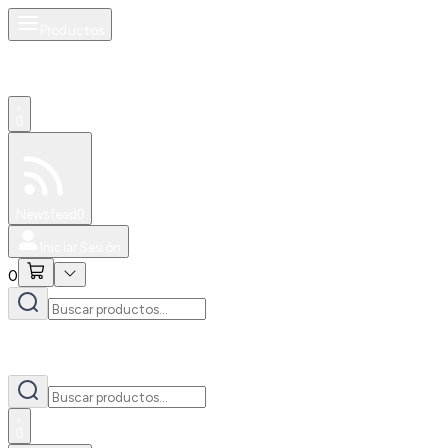
Productos
0
Especiales
Newsfeed
0
Iniciar Sesión
0
0