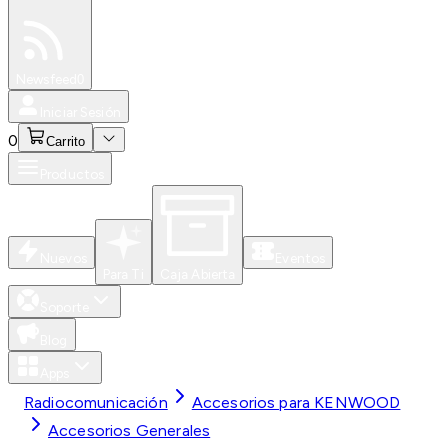
Especiales
Newsfeed
0
Iniciar Sesión
0
Carrito
Productos
Nuevos
Eventos
Para Ti
Caja Abierta
Soporte
Blog
Apps
Radiocomunicación
Accesorios para KENWOOD
Accesorios Generales