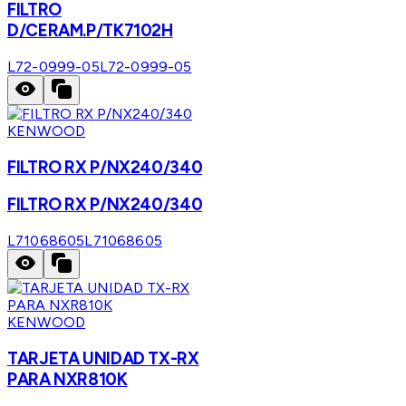
FILTRO
D/CERAM.P/TK7102H
L72-0999-05
L72-0999-05
KENWOOD
FILTRO RX P/NX240/340
FILTRO RX P/NX240/340
L71068605
L71068605
KENWOOD
TARJETA UNIDAD TX-RX
PARA NXR810K