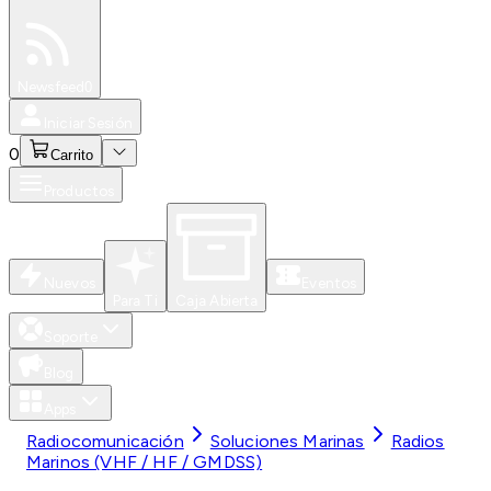
Especiales
Newsfeed
0
Iniciar Sesión
0
Carrito
Productos
Nuevos
Eventos
Para Ti
Caja Abierta
Soporte
Blog
Apps
Radiocomunicación
Soluciones Marinas
Radios
Marinos (VHF / HF / GMDSS)