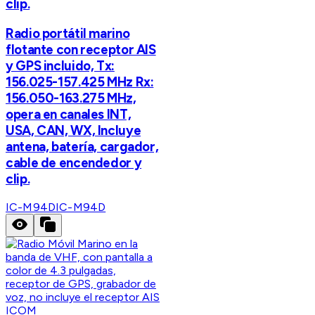
clip.
Radio portátil marino
flotante con receptor AIS
y GPS incluido, Tx:
156.025-157.425 MHz Rx:
156.050-163.275 MHz,
opera en canales INT,
USA, CAN, WX, Incluye
antena, batería, cargador,
cable de encendedor y
clip.
IC-M94D
IC-M94D
ICOM