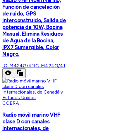
Radio VHF Móvil Marino,
Función de cancelación
de ruido, GPS
interconstruido, Salida de
potencia de 10W, Bocina
Manual, Elimina Residuos
de Agua de la Bocina,
IPX7 Sumergible, Color
Negro.
IC-M424G/41
IC-M424G/41
COBRA
Radio móvil marino VHF
clase D con canales
Internacionales, de