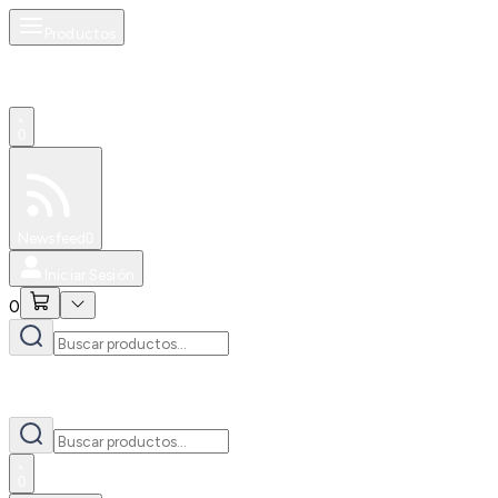
Productos
0
Especiales
Newsfeed
0
Iniciar Sesión
0
0