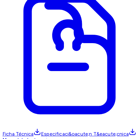
Ficha Técnica
Especificaci&oacute;n T&eacute;cnica