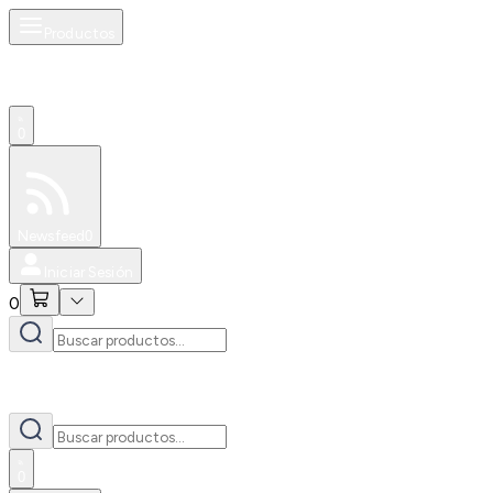
Productos
0
Especiales
Newsfeed
0
Iniciar Sesión
0
0