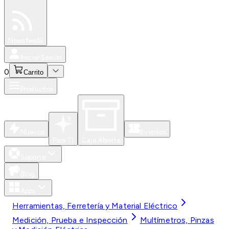
Especiales
Newsfeed
0
Iniciar Sesión
0
Carrito
Productos
Nuevos
Eventos
Para Ti
Caja Abierta
Soporte
Blog
Apps
Herramientas, Ferretería y Material Eléctrico
Medición, Prueba e Inspección
Multímetros, Pinzas