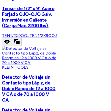
Tensor de 1/2" x 9" Acero
Forjado OJO-OJO Galv.
Inmersión en Caliente
(Carga Max. 2200 lbs).
TEN1/2X9OOJ
TEN1/2X9OOJ
KLEIN TOOLS
Detector de Voltaje sin
Contacto tipo Lápiz, de
Doble Rango de 12 a 1000
V CA o de 70 a 1000 V
CA.
Detector de Voltaje sin