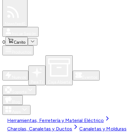
Especiales
Newsfeed
0
Iniciar Sesión
0
Carrito
Productos
Nuevos
Eventos
Para Ti
Caja Abierta
Soporte
Blog
Apps
Herramientas, Ferretería y Material Eléctrico
Charolas, Canaletas y Ductos
Canaletas y Molduras