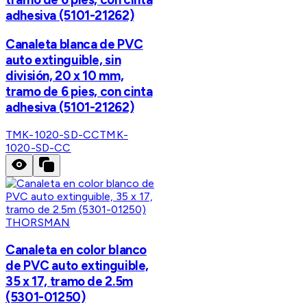
adhesiva (5101-21262)
Canaleta blanca de PVC
auto extinguible, sin
división, 20 x 10 mm,
tramo de 6 pies, con cinta
adhesiva (5101-21262)
TMK-1020-SD-CC
TMK-
1020-SD-CC
THORSMAN
Canaleta en color blanco
de PVC auto extinguible,
35 x 17, tramo de 2.5m
(5301-01250)