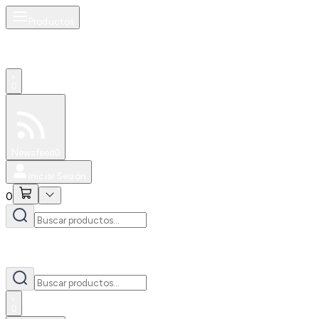
Productos
0
Especiales
Newsfeed
0
Iniciar Sesión
0
0