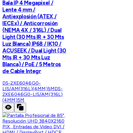
Bala IP 4 Megapixel /
Lente 4 mm /
Antiexplosión (ATEX /
IECEx) / Anticorrosión
(NEMA 4X / 316L) / Dual
Light (30 Mts IR + 30 Mts
Luz Blanca) IP68 / IK10 /
ACUSEEK / Dual Light (30
Mts IR + 30 Mts Luz
Blanca) / PoE / 5 Metros
de Cable Integr
DS-2XE6046G0-
LIS/AM(316L)(4MM)5M
DS-
2XE6046G0-LIS/AM(316L)
(4MM)5M