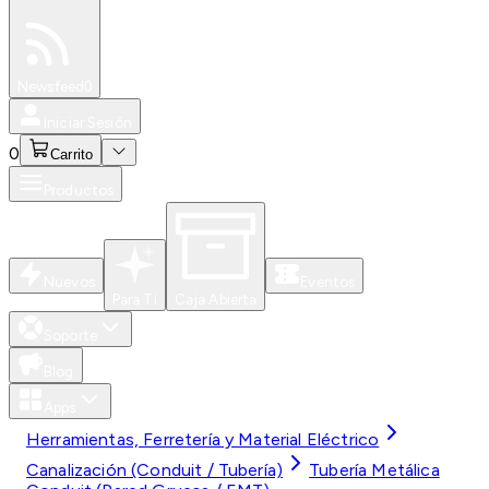
Especiales
Newsfeed
0
Iniciar Sesión
0
Carrito
Productos
Nuevos
Eventos
Para Ti
Caja Abierta
Soporte
Blog
Apps
Herramientas, Ferretería y Material Eléctrico
Canalización (Conduit / Tubería)
Tubería Metálica