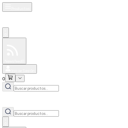
Productos
0
Especiales
Newsfeed
0
Iniciar Sesión
0
0