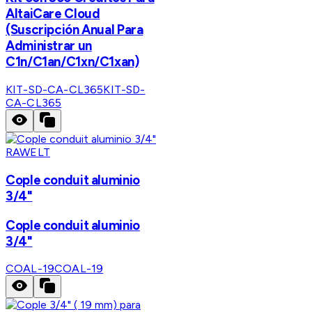
AltaiCare Cloud
(Suscripción Anual Para
Administrar un
C1n/C1an/C1xn/C1xan)
KIT-SD-CA-CL365
KIT-SD-
CA-CL365
RAWELT
Cople conduit aluminio
3/4"
Cople conduit aluminio
3/4"
COAL-19
COAL-19